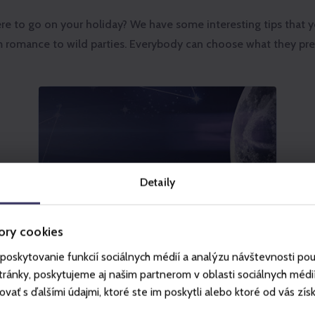
re to go on your holiday? We have some interesting tips that yo
 romance to wild parties. Everybody can choose what they pref
Detaily
ory cookies
poskytovanie funkcií sociálnych médií a analýzu návštevnosti po
ánky, poskytujeme aj našim partnerom v oblasti sociálnych médií, 
ť s ďalšími údajmi, ktoré ste im poskytli alebo ktoré od vás získal