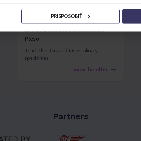
PRISPÔSOBIŤ
TATRANSKÁ LOMNICA - VYSOKÉ TATRY
Dinner under the stars Skalnaté
Pleso
Touch the stars and taste culinary
specialities
View the offer
Partners