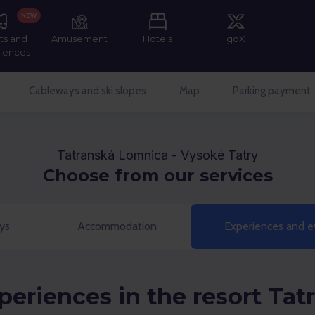
NEW
ts and
Amusement
Hotels
goX
iences
Cableways and ski slopes
Map
Parking payment
Tatranská Lomnica - Vysoké Tatry
Choose from our services
ys
Accommodation
Experiences and e
xperiences in the resort Ta