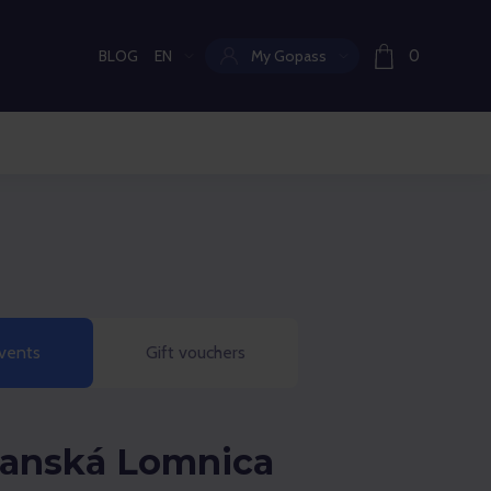
BLOG
EN
My Gopass
0
Current language:
vents
Gift vouchers
transká Lomnica