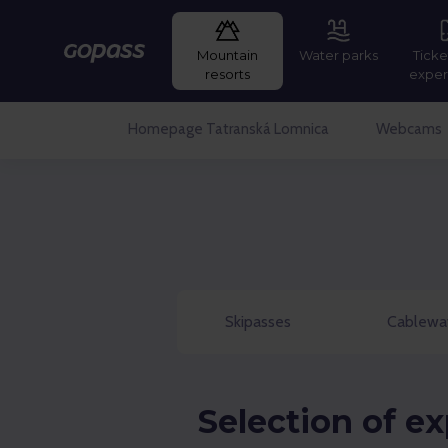
Mountain
Water parks
Ticke
Gopass
resorts
exper
Homepage Tatranská Lomnica
Webcams
Skipasses
Cablewa
Selection of e