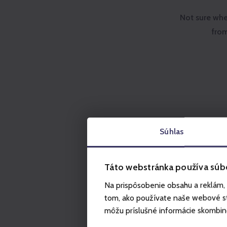
Not sure whe
from
Súhlas
Táto webstránka používa súb
Na prispôsobenie obsahu a reklám, 
tom, ako používate naše webové str
môžu príslušné informácie skombinova