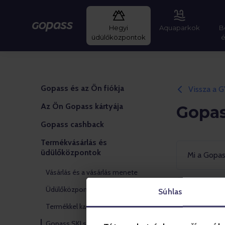
Hegyi
Aquaparkok
B
Gopass
üdülőközpontok
Gopass és az Ön fiókja
Vissza a 
Az Ön Gopass kártyája
Gopas
Gopass cashback
Termékvásárlás és
üdülőközpontok
Mi a Gopas
Vásárlás és a vásárlás menete
Üdülőközpontok és létesítmények
Súhlas
Milyen kor
Termékkel kapcsolatos információk
Gopass SKI szezonbérlet