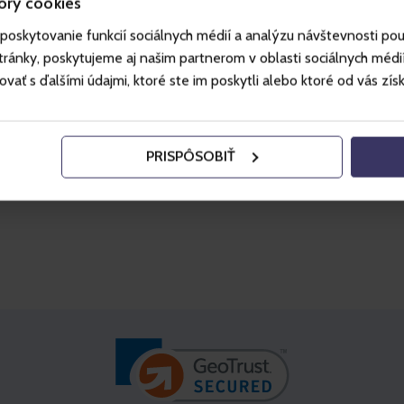
ory cookies
meg azt
Nem teljesítettük az 
poskytovanie funkcií sociálnych médií a analýzu návštevnosti po
ge and we will contact you as soon
File your complaint co
or by using one of ou
ánky, poskytujeme aj našim partnerom v oblasti sociálnych médií, 
ť s ďalšími údajmi, ktoré ste im poskytli alebo ktoré od vás získal
olatokhoz
Tovább a reklamációk
PRISPÔSOBIŤ