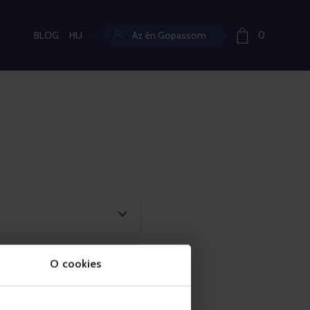
BLOG
HU
Az én Gopassom
0
Aktuális nyelv:
O cookies