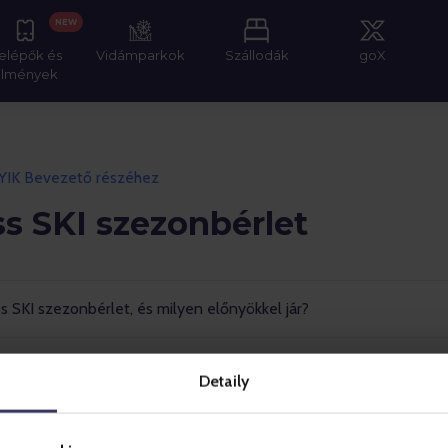
NEW
elépők és
Vidámparkok
Szállodák
goX
élmények
GYIK Bevezető részéhez
s SKI szezonbérlet
s SKI szezonbérlet, és milyen előnyökkel jár?
Detaily
látai vannak a Gopass SKI szezonbérletnek?