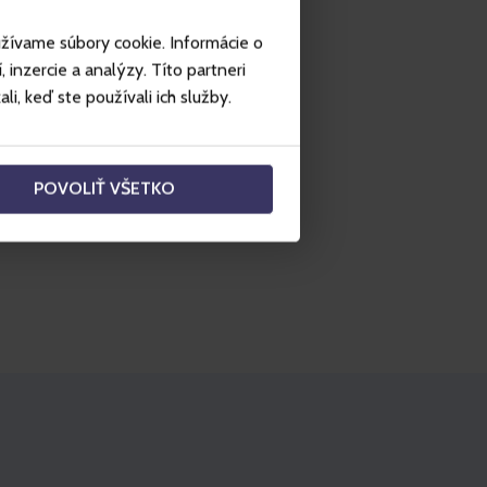
elvárásait?
užívame súbory cookie. Informácie o
mfortably via our online form
r methods.
inzercie a analýzy. Títo partneri
i, keď ste používali ich služby.
hoz
POVOLIŤ VŠETKO