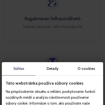
Rugalmasan felhasználható
Szabad választás, mikor használja fel
Súhlas
Detaily
O cookies
Kényelmes és egyszerű
Táto webstránka používa súbory cookies
Az utalványok könnyen megvásárolhatók online,
Na prispôsobenie obsahu a reklám, poskytovanie funkcií
ami időt és energiát takarít meg a tökéletes
sociálnych médií a analýzu návštevnosti používame
ajándék keresése során
súbory cookie. Informácie o tom, ako používate naše