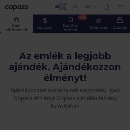
HU
Aktuális nyelv:
Gopass
NEW
Hegyi 
Belépők és 
Aquaparkok
Vidámparkok
Szállodák
üdülőközpontok
élmények
Az emlék a legjobb
ajándék. Ajándékozzon
élményt!
Ajándékozzon szeretteinek nagyszerű, igazi
Gopass élményt Gopass ajándékutalvány
formájában