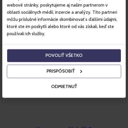
webové stránky, poskytujeme aj našim partnerom v
oblasti sociálnych médií, inzercie a analýzy. Títo partneri
môžu príslušné informácie skombinovať s ďalšími údajmi,
ktoré ste im poskytli alebo ktoré od vás získali, keď ste
používali ich služby.
Élmény tárgyak helyett
POVOLIŤ VŠETKO
Az ajándékutalványok felejthetetlen pillanatokat
PRISPÔSOBIŤ
és új kalandokat kínálhatnak
ODMIETNUŤ