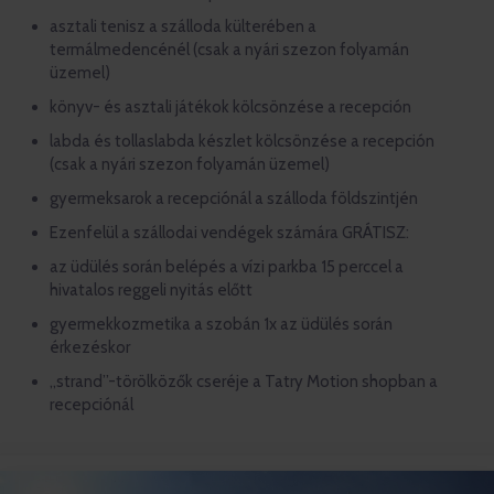
asztali tenisz a szálloda külterében a
termálmedencénél (csak a nyári szezon folyamán
üzemel)
könyv- és asztali játékok kölcsönzése a recepción
labda és tollaslabda készlet kölcsönzése a recepción
(csak a nyári szezon folyamán üzemel)
gyermeksarok a recepciónál a szálloda földszintjén
Ezenfelül a szállodai vendégek számára GRÁTISZ:
az üdülés során belépés a vízi parkba 15 perccel a
hivatalos reggeli nyitás előtt
gyermekkozmetika a szobán 1x az üdülés során
érkezéskor
„strand”-törölközők cseréje a Tatry Motion shopban a
recepciónál