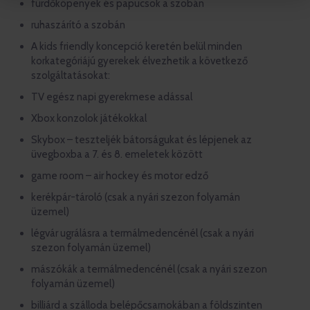
fürdőköpenyek és papucsok a szobán
ruhaszárító a szobán
A kids friendly koncepció keretén belül minden
korkategóriájú gyerekek élvezhetik a következő
szolgáltatásokat:
TV egész napi gyerekmese adással
Xbox konzolok játékokkal
Skybox – teszteljék bátorságukat és lépjenek az
üvegboxba a 7. és 8. emeletek között
game room – air hockey és motor edző
kerékpár-tároló (csak a nyári szezon folyamán
üzemel)
légvár ugrálásra a termálmedencénél (csak a nyári
szezon folyamán üzemel)
mászókák a termálmedencénél (csak a nyári szezon
folyamán üzemel)
billiárd a szálloda belépőcsarnokában a földszinten