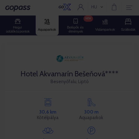
HU
Aktuális nyelv:
Gopass
NEW
Hegyi 
Belépők és 
Aquaparkok
Vidámparkok
Szállodák
üdülőközpontok
élmények
Hotel Akvamarín Bešeňová****
Besenyőfalu, Liptó
30,6 km
300 m
Kötélpálya
Aquaparkok