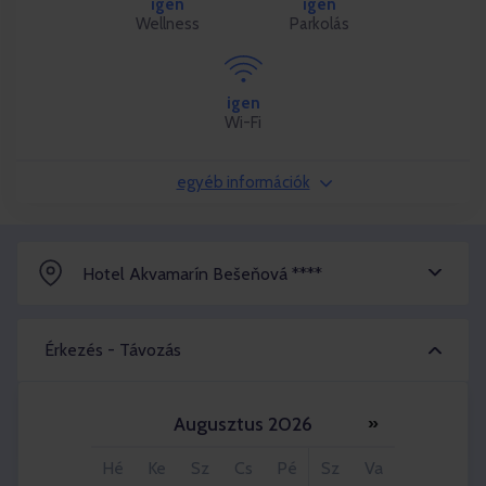
igen
igen
Wellness
Parkolás
igen
Wi-Fi
egyéb információk
Hotel Akvamarín Bešeňová ****
Érkezés - Távozás
Augusztus 2026
»
Felnőttek 2x
Hé
Ke
Sz
Cs
Pé
Sz
Va