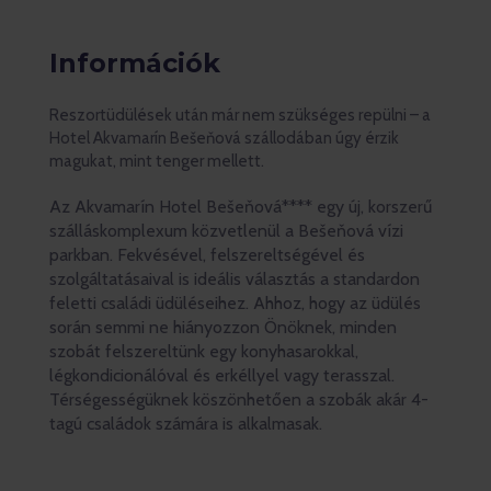
Információk
Reszortüdülések után már nem szükséges repülni – a
Hotel Akvamarín Bešeňová szállodában úgy érzik
magukat, mint tenger mellett.
Az Akvamarín Hotel Bešeňová**** egy új, korszerű
szálláskomplexum közvetlenül a Bešeňová vízi
parkban. Fekvésével, felszereltségével és
szolgáltatásaival is ideális választás a standardon
feletti családi üdüléseihez. Ahhoz, hogy az üdülés
során semmi ne hiányozzon Önöknek, minden
szobát felszereltünk egy konyhasarokkal,
légkondicionálóval és erkéllyel vagy terasszal.
Térségességüknek köszönhetően a szobák akár 4-
tagú családok számára is alkalmasak.