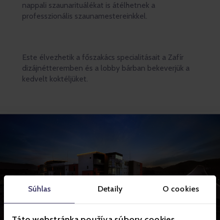
nappali szaunarituálékat is átélhetnek a
professzionális szaunamestereinkkel.
Este élvezhetik a főszakács specialitásait a Zafír
dizájnétteremben és a lobby bárban bekeverjük a
kedvelt koktéljüket.
Súhlas
Detaily
O cookies
Táto webstránka používa súbory cookies