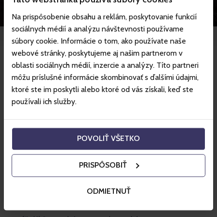
Na prispôsobenie obsahu a reklám, poskytovanie funkcií
sociálnych médií a analýzu návštevnosti používame
súbory cookie. Informácie o tom, ako používate naše
webové stránky, poskytujeme aj našim partnerom v
Felszereltség
oblasti sociálnych médií, inzercie a analýzy. Títo partneri
môžu príslušné informácie skombinovať s ďalšími údajmi,
Ahhoz, hogy bebiztosítsuk Önöknek a maximális
ktoré ste im poskytli alebo ktoré od vás získali, keď ste
kényelmet, a következő szolgáltatásokon kívül készen
používali ich služby.
állunk teljesíteni egyéni kívánságaikat.
Hotel Akvamarín Bešeňová kedvezményei
POVOLIŤ VŠETKO
szállás közvetlenül a Bešeňová vízi parkban
Wi-Fi csatlakozás az egész szállodában
PRISPÔSOBIŤ
díjmentes parkolás
privát termálmedence a szállodánál
ODMIETNUŤ
konyharészleg felszereléssel a szobán