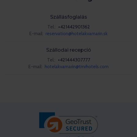
Szállásfoglalás
Tel.:
+421442901362
E-mail:
reservation@hotelakvamarin.sk
Szállodai recepció
Tel.:
+421444307777
E-mail:
hotelakvamarin@tmrhotels.com