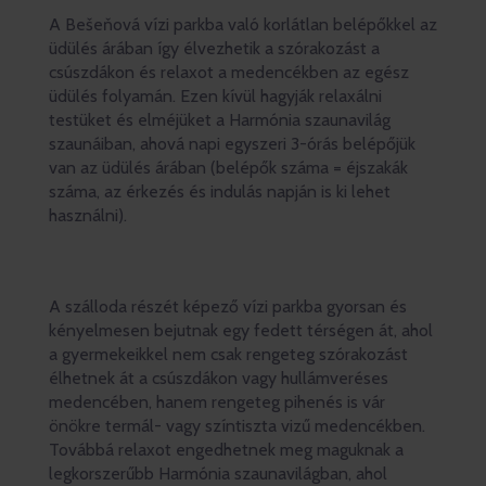
A Bešeňová vízi parkba való korlátlan belépőkkel az
üdülés árában így élvezhetik a szórakozást a
csúszdákon és relaxot a medencékben az egész
üdülés folyamán. Ezen kívül hagyják relaxálni
testüket és elméjüket a Harmónia szaunavilág
szaunáiban, ahová napi egyszeri 3-órás belépőjük
van az üdülés árában (belépők száma = éjszakák
száma, az érkezés és indulás napján is ki lehet
használni).
A szálloda részét képező vízi parkba gyorsan és
kényelmesen bejutnak egy fedett térségen át, ahol
a gyermekeikkel nem csak rengeteg szórakozást
élhetnek át a csúszdákon vagy hullámveréses
medencében, hanem rengeteg pihenés is vár
önökre termál- vagy színtiszta vizű medencékben.
Továbbá relaxot engedhetnek meg maguknak a
legkorszerűbb Harmónia szaunavilágban, ahol