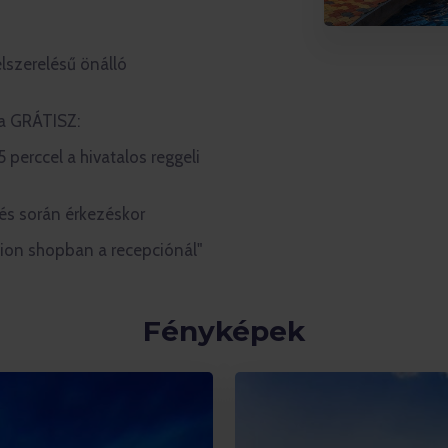
lszerelésű önálló
ra GRÁTISZ:
 perccel a hivatalos reggeli
és során érkezéskor
tion shopban a recepciónál"
Fényképek