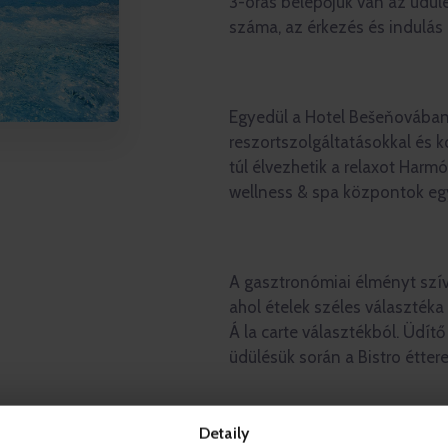
3-órás belépőjük van az üdül
száma, az érkezés és indulás n
Egyedül a Hotel Bešeňovában
reszortszolgáltatásokkal és k
túl élvezhetik a relaxot Har
wellness & spa központok eg
A gasztronómiai élményt szí
ahol ételek széles választéka 
Á la carte választékból. Üdítő 
üdülésük során a Bistro étte
Detaily