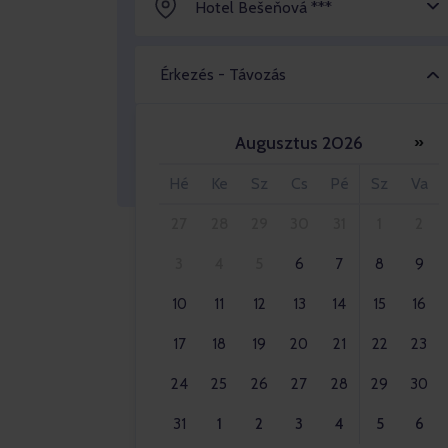
Hotel Bešeňová ***
Érkezés - Távozás
Augusztus 2026
»
Felnőttek 2x
Hé
Ke
Sz
Cs
Pé
Sz
Va
27
28
29
30
31
1
2
3
4
5
6
7
8
9
10
11
12
13
14
15
16
17
18
19
20
21
22
23
24
25
26
27
28
29
30
31
1
2
3
4
5
6