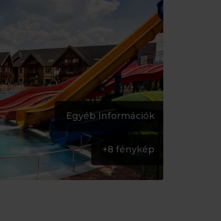
Egyéb Információk
+
8
fénykép