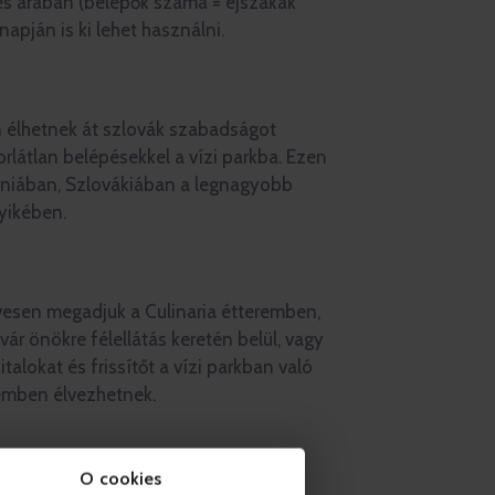
és árában (belépők száma = éjszakák
apján is ki lehet használni.
 élhetnek át szlovák szabadságot
orlátlan belépésekkel a vízi parkba. Ezen
móniában, Szlovákiában a legnagyobb
yikében.
vesen megadjuk a Culinaria étteremben,
vár önökre félellátás keretén belül, vagy
italokat és frissítőt a vízi parkban való
remben élvezhetnek.
O cookies