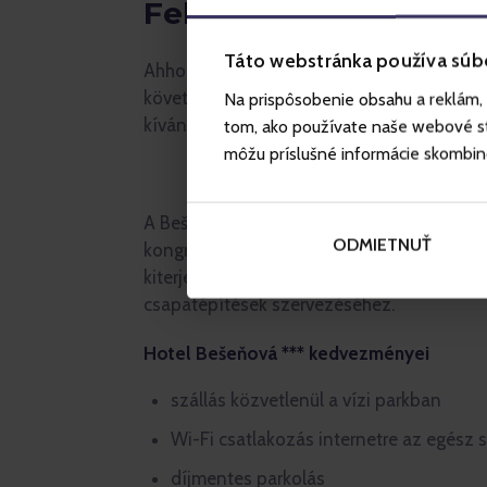
Felszereltség
Táto webstránka používa súb
Ahhoz, hogy bebiztosítsuk Önöknek a max
következő szolgáltatásokon kívül készen ál
Na prispôsobenie obsahu a reklám, 
kívánságaikat.
tom, ako používate naše webové str
môžu príslušné informácie skombinova
A Bešeňová szállodában való szálláson kív
ODMIETNUŤ
kongresszusi központot is találnak 4 konf
kiterjedésű férőhellyel 500 főig, ami ideál
csapatépítések szervezéséhez.
Hotel Bešeňová *** kedvezményei
szállás közvetlenül a vízi parkban
Wi-Fi csatlakozás internetre az egész
díjmentes parkolás