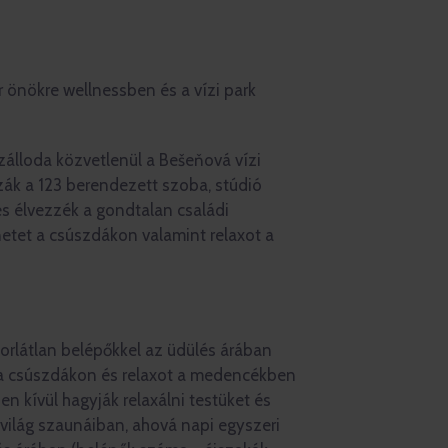
r önökre wellnessben és a vízi park
zálloda közvetlenül a Bešeňová vízi
szák a 123 berendezett szoba, stúdió
s élvezzék a gondtalan családi
etet a csúszdákon valamint relaxot a
korlátlan belépőkkel az üdülés árában
 a csúszdákon és relaxot a medencékben
n kívül hagyják relaxálni testüket és
ilág szaunáiban, ahová napi egyszeri