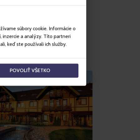
užívame súbory cookie. Informácie o
inzercie a analýzy. Títo partneri
i, keď ste používali ich služby.
POVOLIŤ VŠETKO