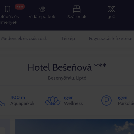
NEW
elépők és
Vidámparkok
Szállodák
goX
élmények
Medencék és csúszdák
Térkép
Fogyasztás kifizetése
Hotel Bešeňová ***
Besenyőfalu, Liptó
400 m
igen
igen
Aquaparkok
Wellness
Parkolá