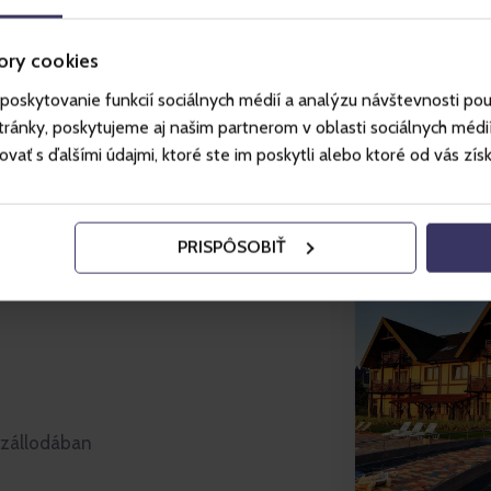
ory cookies
imális kényelmet, a
lunk teljesíteni egyéni
poskytovanie funkcií sociálnych médií a analýzu návštevnosti po
ánky, poskytujeme aj našim partnerom v oblasti sociálnych médií, 
ť s ďalšími údajmi, ktoré ste im poskytli alebo ktoré od vás získal
ül korszerűen felszerelt
PRISPÔSOBIŤ
erenciahelységgel és nagy
is cégi rendezvények és
 szállodában