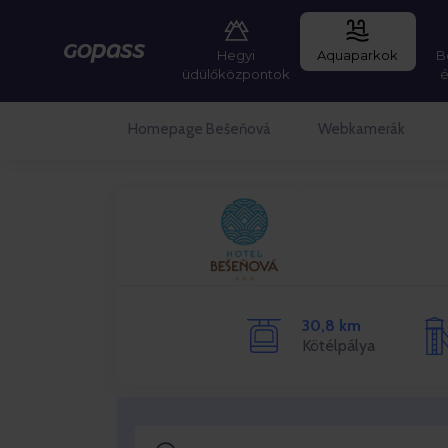
Hegyi
Aquaparkok
B
Gopass
üdülőközpontok
Homepage Bešeňová
Webkamerák
30,8 km
Kötélpálya