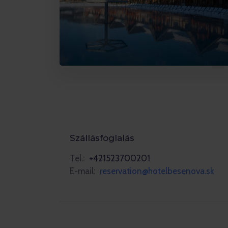
Szállásfoglalás
Tel.:
+421523700201
E-mail:
reservation@hotelbesenova.sk