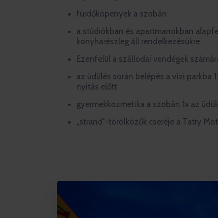
fürdőköpenyek a szobán
a stúdiókban és apartmanokban alapfe
konyharészleg áll rendelkezésükre
Ezenfelül a szállodai vendégek számá
az üdülés során belépés a vízi parkba 15
nyitás előtt
gyermekkozmetika a szobán 1x az üdül
„strand”-törölközők cseréje a Tatry Mo