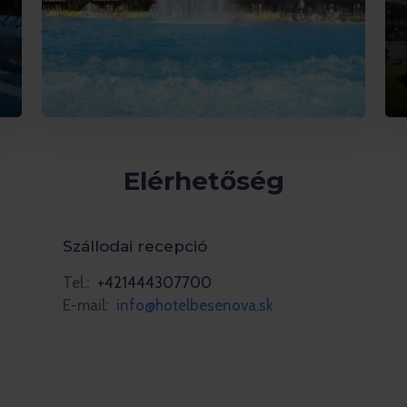
Elérhetőség
Szállodai recepció
Tel.:
+421444307700
E-mail:
info@hotelbesenova.sk