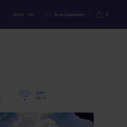
BLOG
HU
Az én Gopassom
0
Aktuális nyelv:
igen
s
Wi-Fi