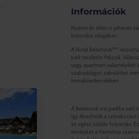
Információk
Nyáron és télen is pihenés vá
bolondos világában.
A Hotel Bešeňová*** reszorts
park területén fekszik. Válas
vagy apartman valamelyikét é
szabadságot, zabolátlan men
termálmedencékben.
A Bešeňová vízi parkba való 
így élvezhetik a szórakozást
az egész üdülés folyamán. Eze
elméjüket a Harmónia szaunav