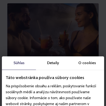
Súhlas
Detaily
O cookies
VODNÝ PARK BEŠEŇOVÁ
Táto webstránka používa súbory cookies
Esti kikapcsolódás a termálfürdőben
Na prispôsobenie obsahu a reklám, poskytovanie funkcií
Élvezze a tökéletes pihenést a szaxofon
sociálnych médií a analýzu návštevnosti používame
ritmusára Liptó Termál Szívében!
súbory cookie. Informácie o tom, ako používate naše
Ajánlat megtekintése
webové stránky, poskytujeme aj našim partnerom v