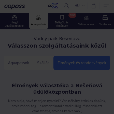
HU
Aktuális nyelv:
Gopass
NEW
Hegyi 
Belépők és 
Aquaparkok
Vidámparkok
Szállodák
üdülőközpontok
élmények
Vodný park Bešeňová
Válasszon szolgáltatásaink közül
Aquapassok
Szállás
Élmények és rendezvények
Élmények választéka a Bešeňová
üdülőközpontban
Nem tudja, hová menjen nyaralni? Van néhány érdekes tippünk,
amit imádni fog – a romantikától a vad bulikig. Mindenki azt
választhatja, amihez kedve van :)