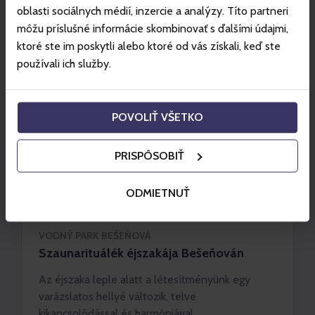
oblasti sociálnych médií, inzercie a analýzy. Títo partneri
môžu príslušné informácie skombinovať s ďalšími údajmi,
ktoré ste im poskytli alebo ktoré od vás získali, keď ste
používali ich služby.
POVOLIŤ VŠETKO
PRISPÔSOBIŤ
ODMIETNUŤ
VODNÝ PARK BEŠEŇOVÁ
Szaunarituálék éjszakája Bešeňován
Az éjszaka leple alatt a létesítményünk egy
varázslatos hellyé változik, telve
kikapcsolódással és harmóniával.