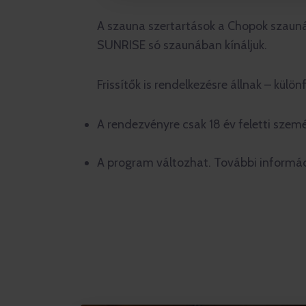
A szauna szertartások a Chopok szauná
SUNRISE só szaunában kínáljuk.
Frissítők is rendelkezésre állnak – kül
A rendezvényre csak 18 év feletti szemé
A program változhat. További informá