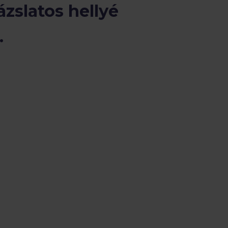
ázslatos hellyé
.