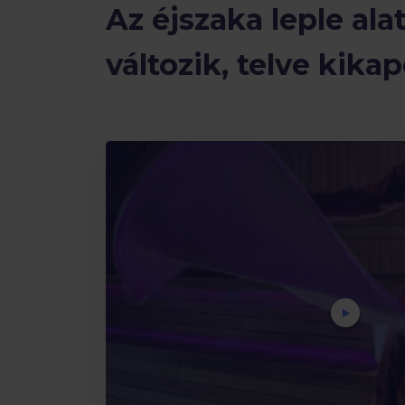
Az éjszaka leple ala
változik, telve kika