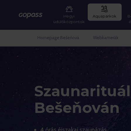
Hegyi
Aquaparkok
B
Gopass
üdülőközpontok
Homepage Bešeňová
Webkamerák
Szaunarituál
Bešeňován
4 órás éjszakai szaunázás