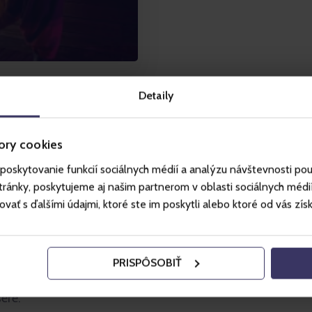
Detaily
ory cookies
poskytovanie funkcií sociálnych médií a analýzu návštevnosti po
lehet belépni, kizárólag a vízi park főbejáratán keresztül
ánky, poskytujeme aj našim partnerom v oblasti sociálnych médií, 
ť s ďalšími údajmi, ktoré ste im poskytli alebo ktoré od vás získal
zaunaszertartás-programmal. Élvezze a bešeňói szaunavil
k minden szaunaszertartás során egyedülálló show-t kész
PRISPÔSOBIŤ
llness & Spa-ban található, a pihenőterület és a fedett
ére.