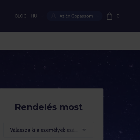
BLOG
HU
Az én Gopassom
0
Aktuális nyelv:
Rendelés most
Válassza ki a személyek számát