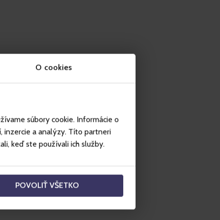
O cookies
užívame súbory cookie. Informácie o
.
inzercie a analýzy. Títo partneri
i, keď ste používali ich služby.
ág éjszakai hangulatát,
ítenek Önnek.
POVOLIŤ VŠETKO
 medencék az Átrium