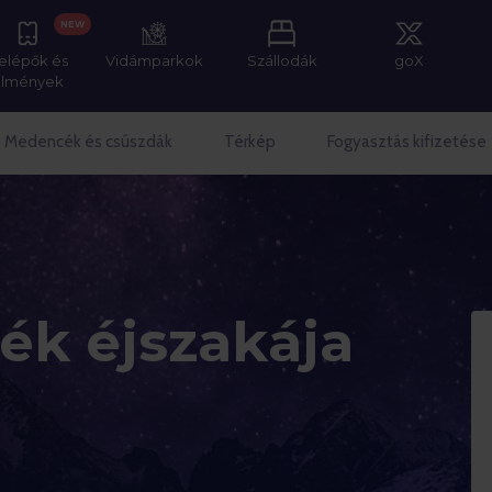
NEW
elépők és
Vidámparkok
Szállodák
goX
élmények
Medencék és csúszdák
Térkép
Fogyasztás kifizetése
ék éjszakája