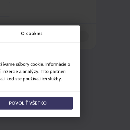
O cookies
Kosárba helyez
sználja fel a következő
užívame súbory cookie. Informácie o
lyeken:
inzercie a analýzy. Títo partneri
i, keď ste používali ich služby.
Vodný park Bešeňová
POVOLIŤ VŠETKO