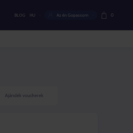
BLOG
HU
Az én Gopassom
0
Aktuális nyelv:
Ajándék voucherek