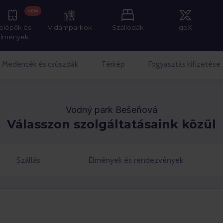
NEW
elépők és
Vidámparkok
Szállodák
goX
élmények
Medencék és csúszdák
Térkép
Fogyasztás kifizetése
Vodný park Bešeňová
Válasszon szolgáltatásaink közül
Szállás
Élmények és rendezvények