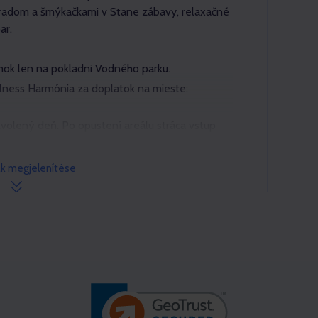
hradom a šmýkačkami v Stane zábavy, relaxačné
ar.
mok len na pokladni Vodného parku.
ness Harmónia za doplatok na mieste:
zvolený deň. Po opustení areálu stráca vstup
y nového vstupu nie je možný.
k megjelenítése
medziť, alebo uzavrieť niektoré časti areálu