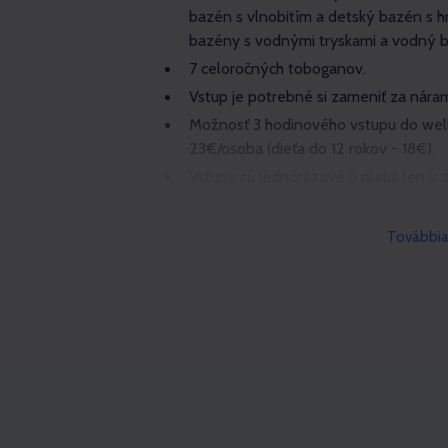
bazén s vlnobitím a detský bazén s 
bazény s vodnými tryskami a vodný b
7 celoročných toboganov.
Vstup je potrebné si zameniť za nára
Možnosť 3 hodinového vstupu do well
23€/osoba (dieťa do 12 rokov - 18€).
Vstupy sú jednorazové a platia len v 
platnosť.
Opakovaný vstup bez zaplatenia cen
Továbbia
Prevádzkovateľ si vyhradzuje právo ob
bez nároku na vrátenie vstupného.