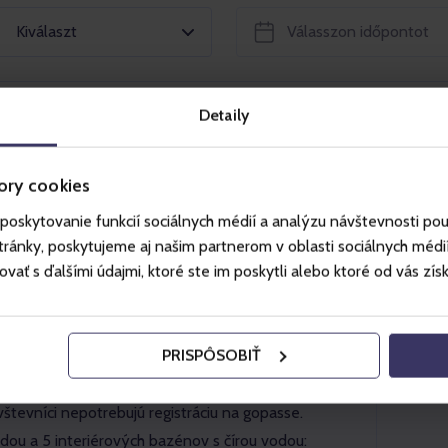
Kiválaszt
Detaily
ory cookies
Ha
poskytovanie funkcií sociálnych médií a analýzu návštevnosti po
he
ánky, poskytujeme aj našim partnerom v oblasti sociálnych médií, 
ť s ďalšími údajmi, ktoré ste im poskytli alebo ktoré od vás získal
, toboganov a atrakcií ako aj prevádzkovú dobu
a.com
.
PRISPÔSOBIŤ
u Bešeňová (bazény a tobogany).
górie. Kúpte skupinový vstup a vezmite rodinu
vštevníci nepotrebujú registráciu na gopasse.
ou a 5 interiérových bazénov s čírou vodou: