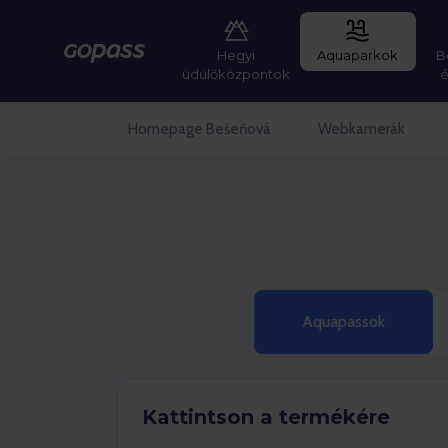
Hegyi
Aquaparkok
B
Gopass
üdülőközpontok
Homepage Bešeňová
Webkamerák
Aquapassok
Kattintson a termékére