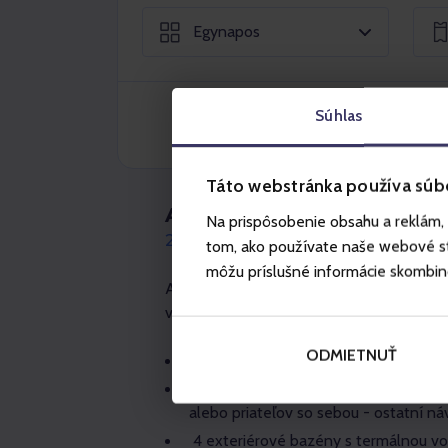
Egynapos
Súhlas
Táto webstránka používa súb
AQUA TICKET 3 + 1
Na prispôsobenie obsahu a reklám, 
25% ZĽAVA
tom, ako používate naše webové str
môžu príslušné informácie skombinova
Aktuálne informácie o prevádzke bazénov
vodného parku nájdete na
www.besenov
ODMIETNUŤ
4x celodenný vstup do Vodného park
Jednotná cena pre všetky vekové kate
alebo priateľov so sebou - ostatní ná
4 exteriérové bazény s termálnou vod