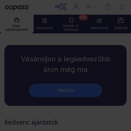
HU
Aktuális nyelv:
Gopass
NEW
Hegyi 
Belépők és 
Aquaparkok
Vidámparkok
Szállodák
üdülőközpontok
élmények
Gopass
Vásároljon a legkedvezőbb
áron még ma
Vásárlás
Kedvenc ajánlatok