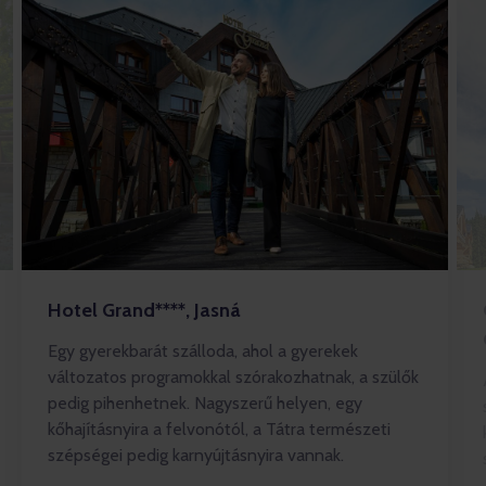
Hotel Grand****, Jasná
Egy gyerekbarát szálloda, ahol a gyerekek
változatos programokkal szórakozhatnak, a szülők
pedig pihenhetnek. Nagyszerű helyen, egy
kőhajításnyira a felvonótól, a Tátra természeti
szépségei pedig karnyújtásnyira vannak.