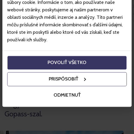
legmagasabban fekvő Rotunda étteremben 360°
súbory cookie. Informácie o tom, ako používate naše
kilátással.
webové stránky, poskytujeme aj našim partnerom v
oblasti sociálnych médií, inzercie a analýzy. Títo partneri
Tartsanak szünetet és a Funitel kötélpályára való
môžu príslušné informácie skombinovať s ďalšími údajmi,
felszállás előtt álljanak meg a Funibárban, a
ktoré ste im poskytli alebo ktoré od vás získali, keď ste
Priehyba lokalitásban. Frissítőn kívül kilátások is
používali ich služby.
várják a környékre valamint a Valaška birka.
POVOLIŤ VŠETKO
PRISPÔSOBIŤ
Az üdülőközpontról bővebben
ODMIETNUŤ
Nagyszerű szállodai árak a
Gopass-szal.