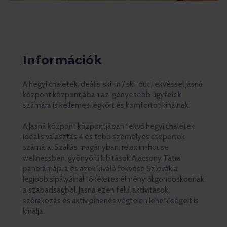
Információk
A hegyi chaletek ideális ski-in / ski-out fekvéssel Jasná
központ központjában az igényesebb ügyfelek
számára is kellemes légkört és komfortot kínálnak.
A Jasná központ központjában fekvő hegyi chaletek
ideális választás 4 és több személyes csoportok
számára. Szállás magányban, relax in-house
wellnessben, gyönyörű kilátások Alacsony Tátra
panorámájára és azok kiváló fekvése Szlovákia
legjobb sípályáinál tökéletes élményről gondoskodnak
a szabadságból. Jasná ezen felül aktivitások,
szórakozás és aktív pihenés végtelen lehetőségeit is
kínálja.