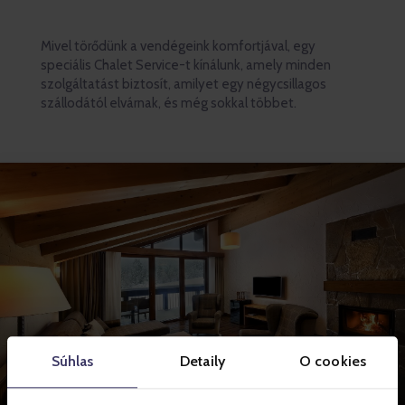
Mivel törődünk a vendégeink komfortjával, egy
speciális Chalet Service-t kínálunk, amely minden
szolgáltatást biztosít, amilyet egy négycsillagos
szállodától elvárnak, és még sokkal többet.
Súhlas
Detaily
O cookies