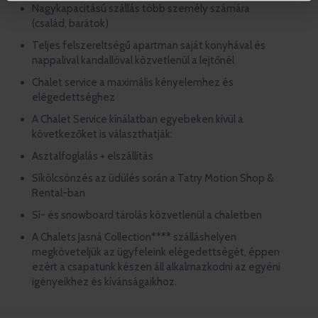
Nagykapacitású szállás több személy számára
(család, barátok)
Teljes felszereltségű apartman saját konyhával és
nappalival kandallóval közvetlenül a lejtőnél
Chalet service a maximális kényelemhez és
elégedettséghez
A Chalet Service kínálatban egyebeken kívül a
következőket is választhatják:
Asztalfoglalás + elszállítás
Síkölcsönzés az üdülés során a Tatry Motion Shop &
Rental-ban
Sí- és snowboard tárolás közvetlenül a chaletben
A Chalets Jasná Collection**** szálláshelyen
megköveteljük az ügyfeleink elégedettségét, éppen
ezért a csapatunk készen áll alkalmazkodni az egyéni
igényeikhez és kívánságaikhoz.