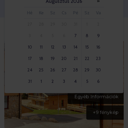
Augusztus 2026
»
Felnőttek 2x
Hé
Ke
Sz
Cs
Pé
Sz
Va
27
28
29
30
31
1
2
3
4
5
6
7
8
9
10
11
12
13
14
15
16
17
18
19
20
21
22
23
24
25
26
27
28
29
30
31
1
2
3
4
5
6
Egyéb Információk
+
9
fénykép