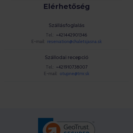
Elérhetőség
Szállásfoglalás
Tel.:
+421442901346
E-mail:
reservation@chaletsjasna.sk
Szállodai recepció
Tel.:
+421910738007
E-mail:
otupne@tmr.sk