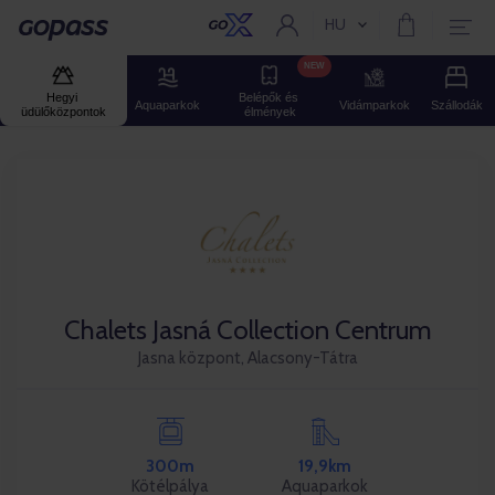
HU
Aktuális nyelv:
Gopass
NEW
Hegyi 
Belépők és 
Aquaparkok
Vidámparkok
Szállodák
üdülőközpontok
élmények
Chalets Jasná Collection Centrum
Jasna központ, Alacsony-Tátra
300m
19,9km
Kötélpálya
Aquaparkok