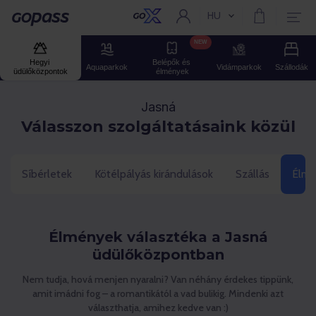
HU
Aktuális nyelv:
Gopass
NEW
Hegyi 
Belépők és 
Aquaparkok
Vidámparkok
Szállodák
üdülőközpontok
élmények
Jasná
Válasszon szolgáltatásaink közül
Síbérletek
Kötélpályás kirándulások
Szállás
Élmé
Élmények választéka a Jasná
üdülőközpontban
Nem tudja, hová menjen nyaralni? Van néhány érdekes tippünk,
amit imádni fog – a romantikától a vad bulikig. Mindenki azt
választhatja, amihez kedve van :)