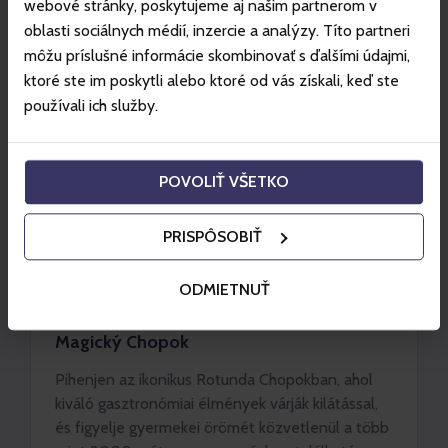
webové stránky, poskytujeme aj našim partnerom v
oblasti sociálnych médií, inzercie a analýzy. Títo partneri
môžu príslušné informácie skombinovať s ďalšími údajmi,
ktoré ste im poskytli alebo ktoré od vás získali, keď ste
používali ich služby.
POVOLIŤ VŠETKO
PRISPÔSOBIŤ
ODMIETNUŤ
JASNÁ
Magický Chopok
Pihenjen az ikonikus Rotunda Chopokban, ahol
kiváló gasztronómiai élmények várják kilátással,
és figyelje gyermekei örömét közvetlenül a több