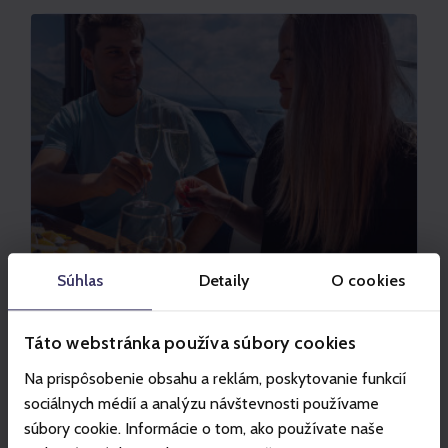
Súhlas
Detaily
O cookies
JASNÁ
SKY PICNIC
Táto webstránka používa súbory cookies
Élvezd a királyi pikniket a felhők között.
Na prispôsobenie obsahu a reklám, poskytovanie funkcií
sociálnych médií a analýzu návštevnosti používame
Ajánlat megtekintése
súbory cookie. Informácie o tom, ako používate naše