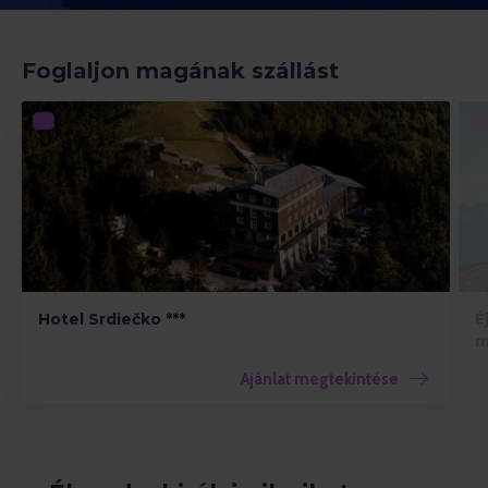
Foglaljon magának szállást
Hotel Srdiečko ***
É
m
Ajánlat megtekintése