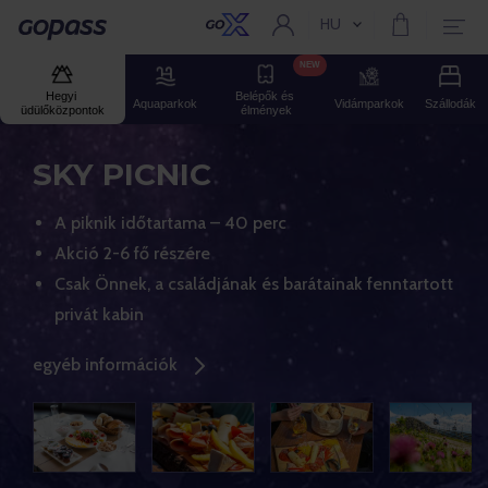
HU
Aktuális nyelv:
Gopass
NEW
Hegyi 
Belépők és 
Aquaparkok
Vidámparkok
Szállodák
üdülőközpontok
élmények
SKY PICNIC
A piknik időtartama – 40 perc
Akció 2-6 fő részére
Csak Önnek, a családjának és barátainak fenntartott
privát kabin
egyéb információk