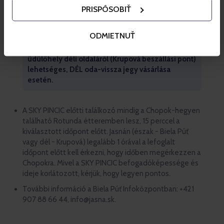
Chopokba szóló retúrjegyet.
PRISPÔSOBIŤ
ODMIETNUŤ
Figyelmeztetés: 2026. május 23. - 24. és 2026.
május 30. - 31. között a beszállás kizárólag az
üdülőhely déli oldaláról (Krupová beszállási pont)
lehetséges, DÉL oda-vissza jegy vásárlása
esetén.
A SKY PINCIC előtti találkozó mindig a Chopok-hegyen
található Rotunda étteremben lesz, 15 perccel a
kiválasztott időpont előtt. Jasnán (észak - Biela Púť
vagy dél - Krupová) legalább 1 órával a lefoglalt
időpont előtt kell érkezni, hogy időben megérkezzen a
Chopokra. Mivel a SKY PINCIC befogadóképessége és
ideje korlátozott, kérjük, hogy legyen pontos.
További információ a Biela Púť Infoközpontban: +421
907 88 66 44, info@jasna.sk.