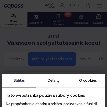
HU
Aktuális nyelv:
Gopass
NEW
Hegyi 
Belépők és 
Aquaparkok
Vidámparkok
Szállodák
üdülőközpontok
élmények
Jasná
Válasszon szolgáltatásaink közül
Síbérletek
Kötélpályás kirándulások
Szállás
Élmé
Kattintson a termékére
Súhlas
Detaily
O cookies
Táto webstránka používa súbory cookies
Kiválaszt
Na prispôsobenie obsahu a reklám, poskytovanie funkcií