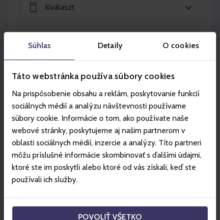
Kiválaszt
Súhlas
Detaily
O cookies
Táto webstránka používa súbory cookies
Kosárba helyez
Na prispôsobenie obsahu a reklám, poskytovanie funkcií
sociálnych médií a analýzu návštevnosti používame
súbory cookie. Informácie o tom, ako používate naše
Jasná - Chopok
webové stránky, poskytujeme aj našim partnerom v
OBOJSMERNÝ LÍSTOK
oblasti sociálnych médií, inzercie a analýzy. Títo partneri
môžu príslušné informácie skombinovať s ďalšími údajmi,
Spiatočný lístok pre peších turistov na Chopok zo
ktoré ste im poskytli alebo ktoré od vás získali, keď ste
severnej alebo južnej strany.
používali ich služby.
Platí na obojsmernú jazdu lanovkami v úseku: zo
severnej strany: Biela Púť - Priehyba - CHOPOK -
Kosodrevina - Krupová a rovnakou trasou späť; z južnej
POVOLIŤ VŠETKO