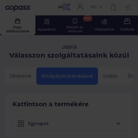
HU
Aktuális nyelv:
Gopass
NEW
Hegyi 
Belépők és 
Aquaparkok
Vidámparkok
Szállodák
üdülőközpontok
élmények
Jasná
Válasszon szolgáltatásaink közül
Síbérletek
Kötélpályás kirándulások
Szállás
Élmé
Kattintson a termékére
Egynapos