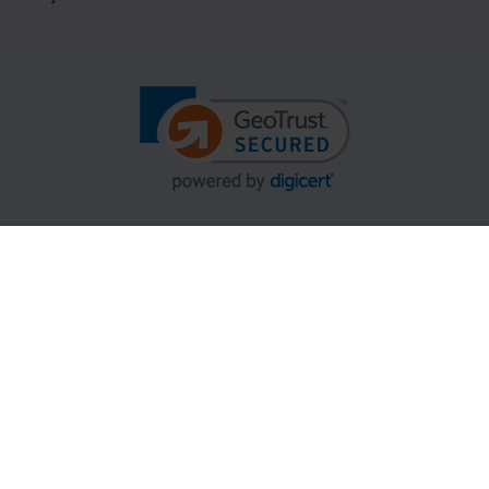
Gopass Cashback
B2B Partnerek
Ügyfélszolgálati központ
Kereskedelmi feltételek és adatvédelem