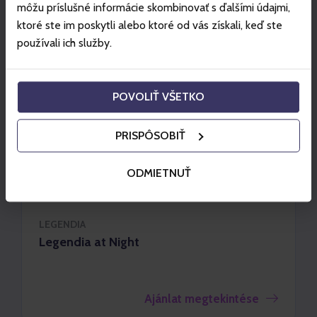
môžu príslušné informácie skombinovať s ďalšími údajmi,
ktoré ste im poskytli alebo ktoré od vás získali, keď ste
používali ich služby.
POVOLIŤ VŠETKO
PRISPÔSOBIŤ
ODMIETNUŤ
LEGENDIA
Legendia at Night
Ajánlat megtekintése