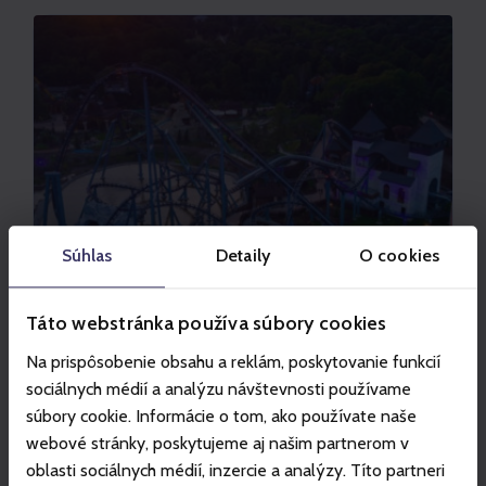
Súhlas
Detaily
O cookies
Táto webstránka používa súbory cookies
LEGENDIA
Na prispôsobenie obsahu a reklám, poskytovanie funkcií
Legendia At Night PLUS
sociálnych médií a analýzu návštevnosti používame
súbory cookie. Informácie o tom, ako používate naše
webové stránky, poskytujeme aj našim partnerom v
Ajánlat megtekintése
oblasti sociálnych médií, inzercie a analýzy. Títo partneri