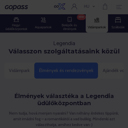
HU
Aktuális nyelv:
Gopass
NEW
Hegyi 
Belépők és 
Aquaparkok
Vidámparkok
Szállodák
üdülőközpontok
élmények
Legendia
Válasszon szolgáltatásaink közül
Vidámpark
Élmények és rendezvények
Ajándék vou
Élmények választéka a Legendia
üdülőközpontban
Nem tudja, hová menjen nyaralni? Van néhány érdekes tippünk,
amit imádni fog – a romantikától a vad bulikig. Mindenki azt
választhatja, amihez kedve van :)