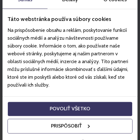
Bejelentkezés
Táto webstránka používa súbory cookies
Na prispôsobenie obsahu a reklám, poskytovanie funkcií
A Gopass regisztrációval nagyszerű
sociálnych médií a analýzu návštevnosti používame
súbory cookie. Informácie o tom, ako používate naše
kedvezményekhez jut
webové stránky, poskytujeme aj našim partnerom v
Legalacsonyabb síbérlet és aquaticket árak
oblasti sociálnych médií, inzercie a analýzy. Títo partneri
Nem kell várakoznia a hegyi üdülőhelyek pénztárainál
môžu príslušné informácie skombinovať s ďalšími údajmi,
ktoré ste im poskytli alebo ktoré od vás získali, keď ste
Akár 5% goX cashback-et is kaphat vásárlásai után
používali ich služby.
Síelési statisztikák
Akár 10% goX cashback is kaphatsz online szállásfoglalás
esetén
POVOLIŤ VŠETKO
PRISPÔSOBIŤ
Regisztráció