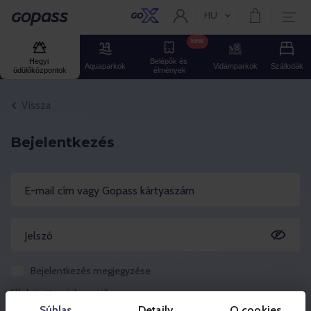
HU
Aktuális nyelv:
Gopass
NEW
Hegyi 
Belépők és 
Aquaparkok
Vidámparkok
Szállodák
üdülőközpontok
élmények
Vissza
Bejelentkezés
E-mail cím vagy Gopass kártyaszám
Jelszó
Bejelentkezés megjegyzése
Elfelejtette a jelszavát?
Súhlas
Detaily
O cookies