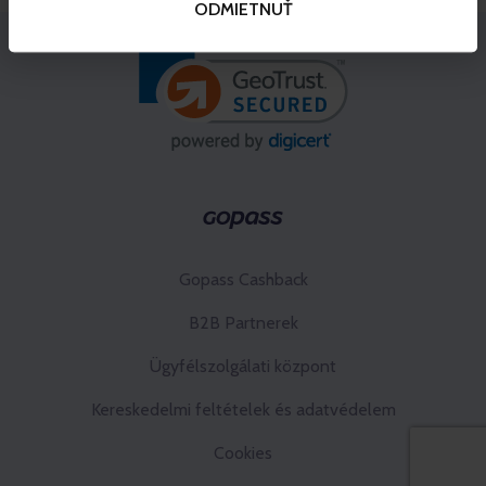
ODMIETNUŤ
Gopass Cashback
B2B Partnerek
Ügyfélszolgálati központ
Kereskedelmi feltételek és adatvédelem
Cookies