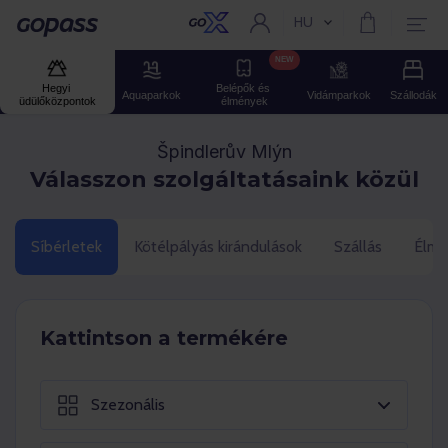
HU
Aktuális nyelv:
Gopass
NEW
Hegyi 
Belépők és 
Aquaparkok
Vidámparkok
Szállodák
üdülőközpontok
élmények
Špindlerův Mlýn
Válasszon szolgáltatásaink közül
Síbérletek
Kötélpályás kirándulások
Szállás
Élmé
Kattintson a termékére
Szezonális