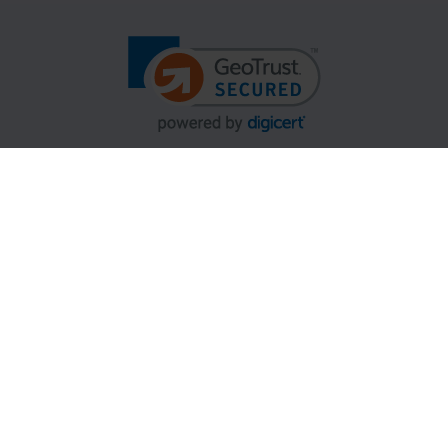
goX cashback-re.
A szezonbérlethez megvásárolható az 1 napos Fast
pass is, amely a Jasná, a Tátralomnic, a Csorbató és a
Szczyrk (SMR) üdülőközpontokban érvényes.
Szezonális Fast Pass nem vásárolható.
Gopass Cashback
B2B Partnerek
Ügyfélszolgálati központ
Kereskedelmi feltételek és adatvédelem
Cookies