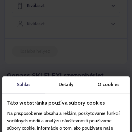
Kiválaszt
Kiválaszt
Kosárba helyez
Gopass SKI FLEXI szezonbérlet
Súhlas
Detaily
O cookies
A
Gopass SKI FLEXI szezonbérlettel
annyit síelhet,
amennyit csak szeretne, és akkor, amikor kedve támad.
Táto webstránka používa súbory cookies
A síelés minden napjára levonjuk a szezonbérlet
Na prispôsobenie obsahu a reklám, poskytovanie funkcií
értékéből az adott napi legalacsonyabb síbérletárat.
sociálnych médií a analýzu návštevnosti používame
Ha a síbérlet értékét nem síeli le,
a fennmaradó
súbory cookie. Informácie o tom, ako používate naše
összeget visszatérítjük a goX cashback-be
. Ha a