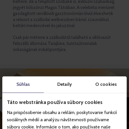
beltere, de a felújított szobáké is, exkluzív szabadság
jegyét kölcsönzi Magas Tátrában. A celebrita menüvel
gazdagított rendkívüli gasztronómián kívül élvezhetik
a relaxot a szállodai wellnessben bárral, szaunákkal,
beltéri medencével és jakuzzival.
Csak pár méterre a szállodától található a siklóvasút
felszálló állomása Tarajkára, turistaútvonalak
sokaságának indulópontjára.
Súhlas
Detaily
O cookies
Táto webstránka používa súbory cookies
Na prispôsobenie obsahu a reklám, poskytovanie funkcií
sociálnych médií a analýzu návštevnosti používame
súbory cookie. Informácie o tom, ako používate naše