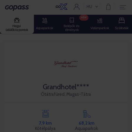
HU
Aktuális nyelv:
Gopass
NEW
Hegyi 
Belépők és 
Aquaparkok
Vidámparkok
Szállodák
üdülőközpontok
élmények
Grandhotel****
Ótátrafüred, Magas-Tátra
7,9 km
68,2 km
Kötélpálya
Aquaparkok