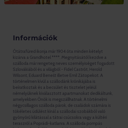
Információk
Ótátrafüred ikonja már 1904 óta minden kételyt
kizárva a Grandhotel ****. Megnyitásától kezdve a
szálloda már rengeteg neves személyiséget fogadott
Szlovákiából és a világból - Fidel Castrót, Herold
Wilsont, Eduard Benešt illetve Emil Zátopekot. A
történelmen kívül a szállodánk krónikájába is
beíratkoztak és a becsület és tisztelet jeléül
némelyüknek kiválasztott apartmanokat dedikáltunk,
amelyekben Önök is megszállhatnak. A történelmi
négycsillagos szálloda párok, de családok számára is
tökéletes üdülést kínál a szállodai szobákból való
gyönyörű kilátással a tátrai csúcsokra vagy a kültéri
teraszról a Poprádi-katlanra. A szálloda pompás