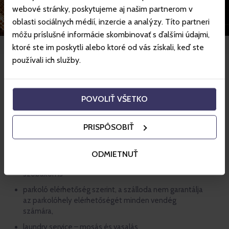
webové stránky, poskytujeme aj našim partnerom v
oblasti sociálnych médií, inzercie a analýzy. Títo partneri
môžu príslušné informácie skombinovať s ďalšími údajmi,
ktoré ste im poskytli alebo ktoré od vás získali, keď ste
používali ich služby.
Felszereltség
A következő említetteken kívül az egyéni
POVOLIŤ VŠETKO
kívánságaikat is készen álunk teljesíteni.
Grandhotel Starý Smokovec **** kedvezményei
PRISPÔSOBIŤ
room service 7:00 – 21:30
ODMIETNUŤ
Wi-Fi csatlakozás internetre a szállodában és
szobákon is
parkoló elérhetőség szerint, a szálloda nem garantálja
az parkolóhely elérhetőségét minden vendég
számára,
laundry service – mosás és vasalás