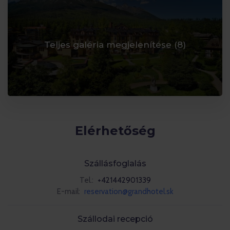
Teljes galéria megjelenítése (
8
)
Elérhetőség
Szállásfoglalás
Tel.:
+421442901339
E-mail:
reservation@grandhotel.sk
Szállodai recepció