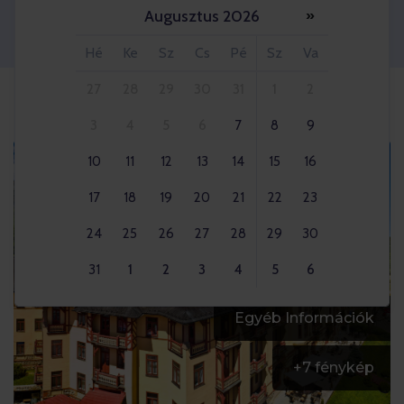
Augusztus 2026
»
Felnőttek 2x
Hé
Ke
Sz
Cs
Pé
Sz
Va
27
28
29
30
31
1
2
3
4
5
6
7
8
9
10
11
12
13
14
15
16
17
18
19
20
21
22
23
24
25
26
27
28
29
30
31
1
2
3
4
5
6
Egyéb Információk
+
7
fénykép