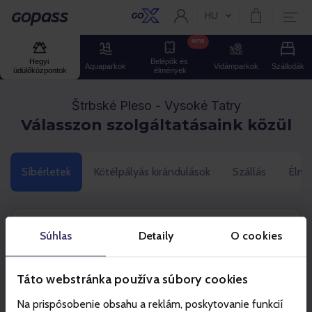
HU
Aktuális nyelv:
Gopass
NEW
Hegyi 
Belépők és 
Aquaparkok
Vidámparkok
Szállodák
üdülőközpontok
élmények
Štrbské Pleso - Vysoké Tatry
Válasszon szolgáltatásaink közül
Síbérletek
Kötélpályás kirándulások
Szállás
Élmé
Kattintson a termékére
Súhlas
Detaily
O cookies
Táto webstránka používa súbory cookies
Szezonális
Na prispôsobenie obsahu a reklám, poskytovanie funkcií