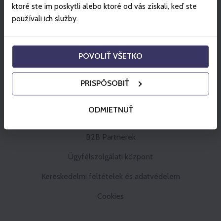
ktoré ste im poskytli alebo ktoré od vás získali, keď ste
používali ich služby.
POVOLIŤ VŠETKO
PRISPÔSOBIŤ
ODMIETNUŤ
Gopass Cashback
B2B Partnerek
Ügyfélszolgálati központ
Kereskedelmi feltételek és adatvédelem
Cookies