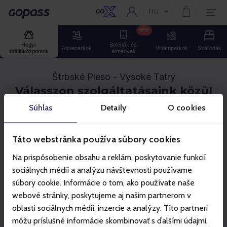
HU
Aktuális nyelv:
Gopass
NEW
Hegyi 
Belépők és 
Aquaparkok
Vidámparkok
Szállodák
üdülőközpontok
élmények
Štrbské Pleso - Vysoké Tatry
Válasszon szolgáltatásaink közül
Súhlas
Detaily
O cookies
Síbérletek
Kötélpályás kirándulások
Szállás
Élmé
Táto webstránka používa súbory cookies
Na prispôsobenie obsahu a reklám, poskytovanie funkcií
sociálnych médií a analýzu návštevnosti používame
súbory cookie. Informácie o tom, ako používate naše
webové stránky, poskytujeme aj našim partnerom v
oblasti sociálnych médií, inzercie a analýzy. Títo partneri
môžu príslušné informácie skombinovať s ďalšími údajmi,