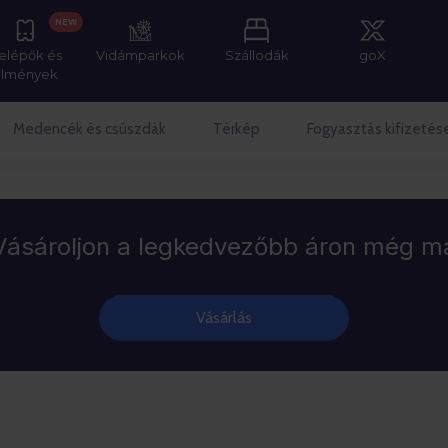
NEW
elépők és
Vidámparkok
Szállodák
goX
élmények
Medencék és csúszdák
Térkép
Fogyasztás kifizetés
Vásároljon a legkedvezőbb áron még m
Vásárlás