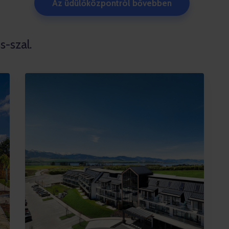
Az üdülőközpontról bővebben
s-szal.