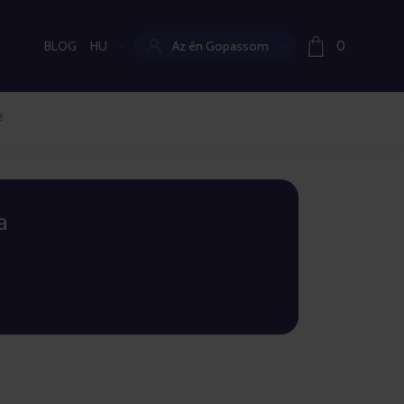
BLOG
HU
Az én Gopassom
0
Aktuális nyelv:
e
a