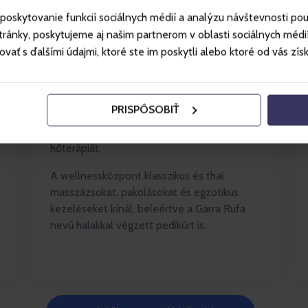
poskytovanie funkcií sociálnych médií a analýzu návštevnosti po
ánky, poskytujeme aj našim partnerom v oblasti sociálnych médií, 
Lazítson a Tatralandia Kelta
ť s ďalšími údajmi, ktoré ste im poskytli alebo ktoré od vás získal
Szaunavilágban, amely 21 gőz-, víz- és
masszázsfürdőkkel, szaunákkal és
kezelésekkel elősegíti az Ön tökéletes
PRISPÔSOBIŤ
regenerálódását. Ötvözi a hidroterápiát,
aromaterápiát, zeneterápiát és a
hőterápiát.
A wellnessközpont klasszikus és thai
masszázsokat, pakolásokat és egzotikus
kezeléseket kínál, beleértve a Garra Rufa
nevű halakkal végzett pedikűrt is.