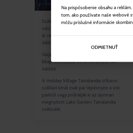
Na prispôsobenie obsahu a reklám, 
tom, ako používate naše webové str
Szálljon meg, és használja ki a Tatralandiába
môžu príslušné informácie skombinova
való korlátlan belépés lehetőségét, vagy a
ár részét képező felvonójegyeket az
üdülésének teljes ideje alatt.
ODMIETNUŤ
Várja Önt egy szórakozással,
kikapcsolódással és élményekkel teli
üdülés!
A Holiday Village Tatralandia stílusos
szállást kínál csak pár lépésnyire a vízi
parktól vagy próbálják ki az újonnan
megnyitott Lake Garden Tatralandia
szállodát.