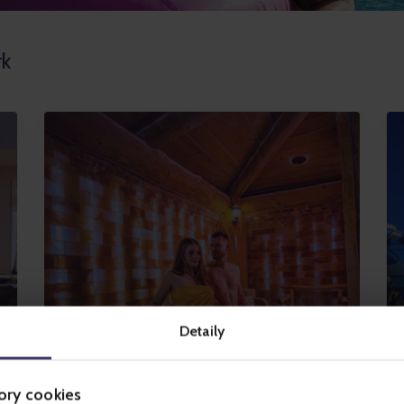
rk
Detaily
Pihenés és wellness
ory cookies