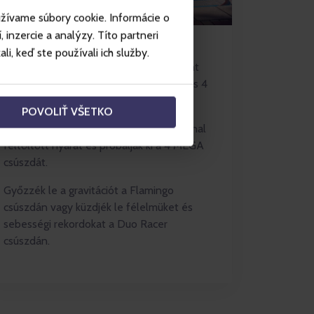
užívame súbory cookie. Informácie o
inzercie a analýzy. Títo partneri
Kaland vár önökre 30 csúszdán, Trópusi
i, keď ste používali ich služby.
paradicsom minden időjárásban valamint
felfrissítés 10 egész évi medencében és 4
nyári medencében.
POVOLIŤ VŠETKO
Élvezzék az endorfinokkal és adrenalinnal
feltöltött nyarat és próbálják ki a 4 MEGA
csúszdát.
Győzzék le a gravitációt a Flamingo
csúszdán vagy küzdjék le félelmüket és
sebességi rekordokat a Duo Racer
csúszdán.