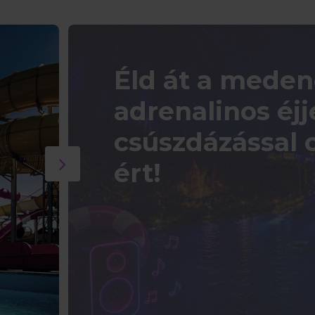
Éld át a meden
adrenalinos éjj
csúszdázással 
ért!