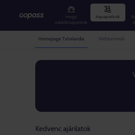
Hegyi
Aquaparkok
B
Gopass
üdülőközpontok
Homepage Tatralandia
Webkamerák
Gopass
Kedvenc ajánlatok