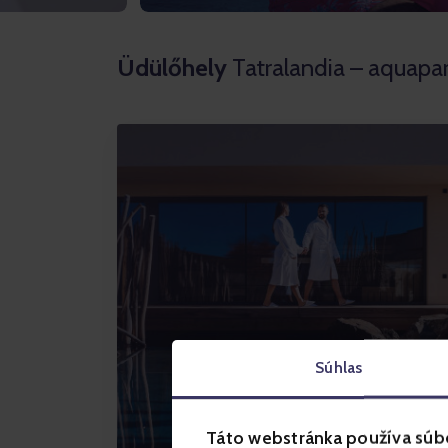
Üdülőhely
Tatralandia – aquapa
Súhlas
Szállás
Táto webstránka používa súb