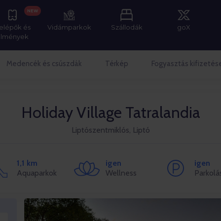
NEW
elépők és
Vidámparkok
Szállodák
goX
élmények
Medencék és csúszdák
Térkép
Fogyasztás kifizetés
Holiday Village Tatralandia
Liptószentmiklós, Liptó
1,1 km
igen
igen
Aquaparkok
Wellness
Parkolá