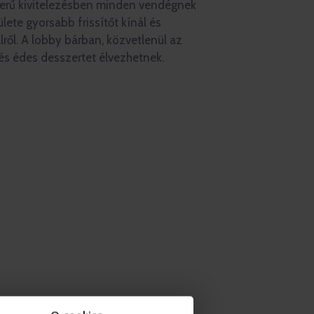
zerű kivitelezésben minden vendégnek
ülete gyorsabb frissítőt kínál és
lről. A lobby bárban, közvetlenül az
 és édes desszertet élvezhetnek.