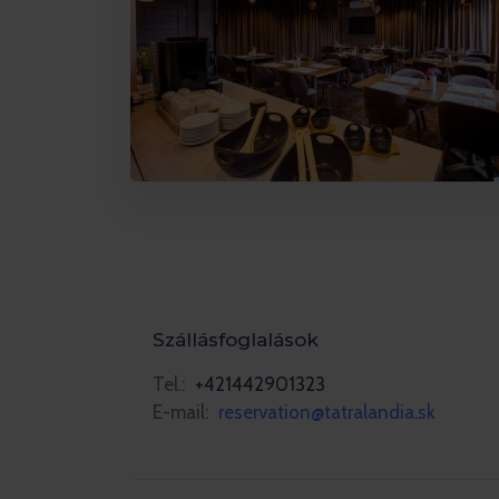
Szállásfoglalások
Tel.:
+421442901323
E-mail:
reservation@tatralandia.sk