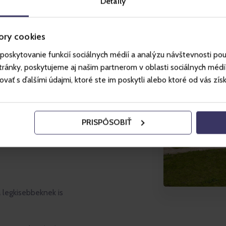
Detaily
ory cookies
poskytovanie funkcií sociálnych médií a analýzu návštevnosti po
recepción
ánky, poskytujeme aj našim partnerom v oblasti sociálnych médií, 
ť s ďalšími údajmi, ktoré ste im poskytli alebo ktoré od vás získal
inden korkategóriájú gyerekek
PRISPÔSOBIŤ
a legkisebbeknek is