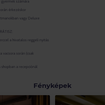
en gyermek számára
során érkezéskor
artmanokban vagy Deluxe
GRÁTISZ:
rccel a hivatalos reggeli nyitás
a vacsora során (csak
n shopban a recepciónál
Fényképek