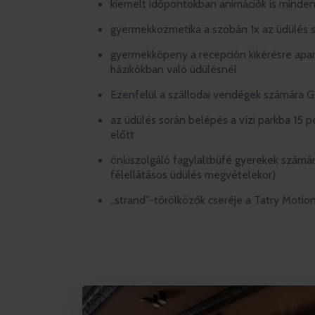
kiemelt időpontokban animációk is mind
gyermekkozmetika a szobán 1x az üdülés 
gyermekköpeny a recepción kikérésre ap
házikókban való üdülésnél
Ezenfelül a szállodai vendégek számára 
az üdülés során belépés a vízi parkba 15 pe
előtt
önkiszolgáló fagylaltbüfé gyerekek számár
félellátásos üdülés megvételekor)
„strand”-törölközők cseréje a Tatry Motio