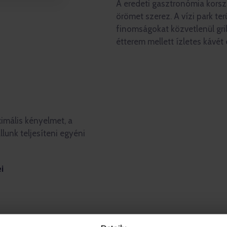
A eredeti gasztronómia kors
örömet szerez. A vízi park ter
finomságokat közvetlenül gril
étterem mellett ízletes kávét
imális kényelmet, a
lunk teljesíteni egyéni
i