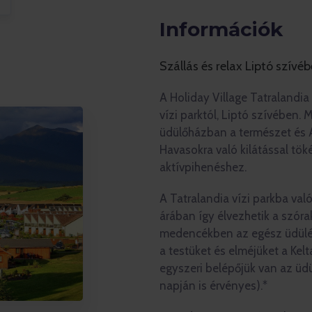
Információk
Szállás és relax Liptó szívé
A Holiday Village Tatralandia
vízi parktól, Liptó szívében. M
üdülőházban a természet és A
Havasokra való kilátással tök
aktívpihenéshez.
A Tatralandia vízi parkba val
árában így élvezhetik a szór
medencékben az egész üdülés 
a testüket és elméjüket a Kel
egyszeri belépőjük van az üdü
napján is érvényes).*