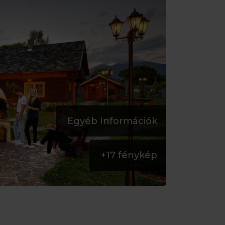
Egyéb Információk
+
17
fénykép