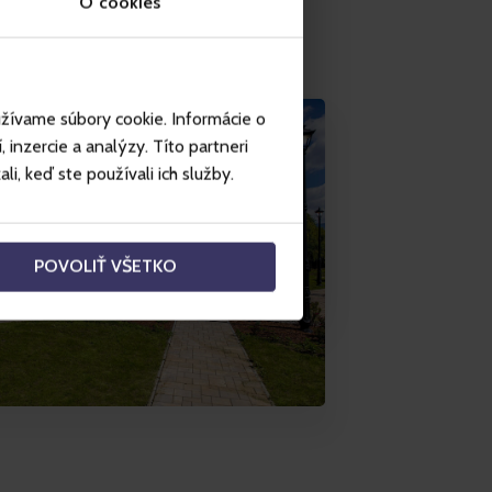
O cookies
užívame súbory cookie. Informácie o
inzercie a analýzy. Títo partneri
i, keď ste používali ich služby.
POVOLIŤ VŠETKO