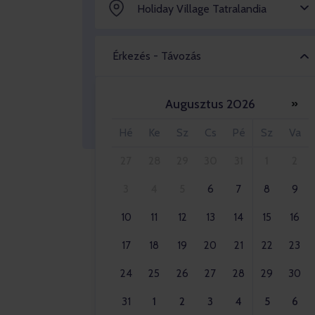
Holiday Village Tatralandia
Érkezés - Távozás
Augusztus 2026
»
Felnőttek 2x
Hé
Ke
Sz
Cs
Pé
Sz
Va
27
28
29
30
31
1
2
3
4
5
6
7
8
9
10
11
12
13
14
15
16
17
18
19
20
21
22
23
24
25
26
27
28
29
30
31
1
2
3
4
5
6