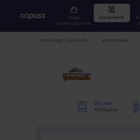
Hegyi
Aquaparkok
B
Gopass
üdülőközpontok
Homepage Tatralandia
Webkamerák
20,1 km
Kötélpálya