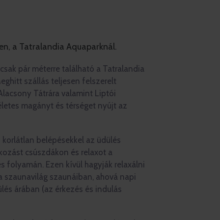
ben, a Tatralandia Aquaparknál.
 csak pár méterre található a Tatralandia
eghitt szállás teljesen felszerelt
lacsony Tátrára valamint Liptói
életes magányt és térséget nyújt az
ó korlátlan belépésekkel az üdülés
akozást csúszdákon és relaxot a
folyamán. Ezen kívül hagyják relaxálni
ta szaunavilág szaunáiban, ahová napi
lés árában (az érkezés és indulás