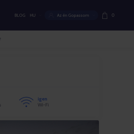
BLOG
HU
Az én Gopassom
0
Aktuális nyelv:
e
igen
s
Wi-Fi