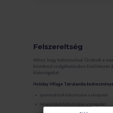
Felszereltség
Ahhoz, hogy bebiztosítsuk Önöknek a max
következő szolgáltatásokon kívül készen ál
kívánságaikat.
Holiday Village Tatralandia kedvezménye
sporteszközök kölcsönzése a recepción
társasjátékok kölcsönzése a recepción