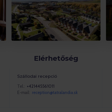
Elérhetőség
Szállodai recepció
Tel.:
+421445561011
E-mail:
reception@tatralandia.sk