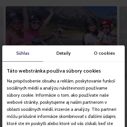
Súhlas
Detaily
O cookies
Tátrai kaland
Táto webstránka používa súbory cookies
Na prispôsobenie obsahu a reklám, poskytovanie funkcií
sociálnych médií a analýzu návštevnosti používame
Hegyi kordén vagy rolleren való menet? Ismerjék
súbory cookie. Informácie o tom, ako používate naše
meg az igazi tátrai szórakozást a Tatry Motion-
webové stránky, poskytujeme aj našim partnerom v
nal. Éljék át önök is az adrenalin menetet a 3 km
oblasti sociálnych médií, inzercie a analýzy. Títo partneri
pályákon a Štart állomásról Tátralomnicba.
môžu príslušné informácie skombinovať s ďalšími údajmi,
ktoré ste im poskytli alebo ktoré od vás získali, keď ste