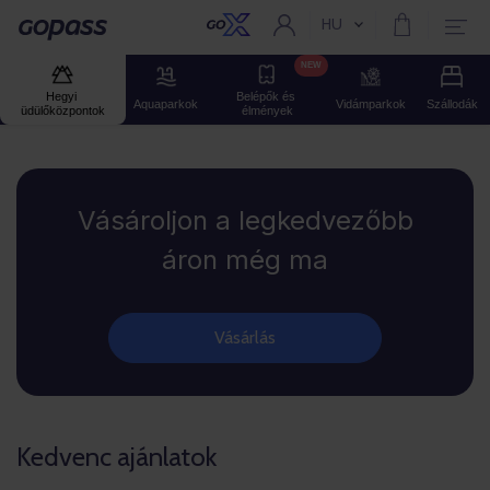
HU
Aktuális nyelv:
Gopass
NEW
Hegyi 
Belépők és 
Aquaparkok
Vidámparkok
Szállodák
üdülőközpontok
élmények
Gopass
Vásároljon a legkedvezőbb
áron még ma
Vásárlás
Kedvenc ajánlatok