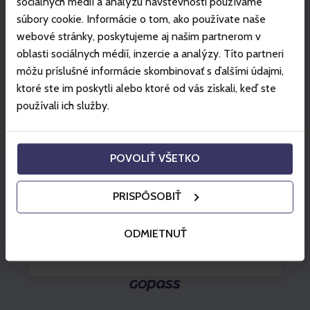
sociálnych médií a analýzu návštevnosti používame
Érkezés - Távozás
súbory cookie. Informácie o tom, ako používate naše
webové stránky, poskytujeme aj našim partnerom v
Augusztus 2026
Felnőttek 2x
»
oblasti sociálnych médií, inzercie a analýzy. Títo partneri
môžu príslušné informácie skombinovať s ďalšími údajmi,
Hé
Ke
Sz
Cs
Pé
Sz
Va
ktoré ste im poskytli alebo ktoré od vás získali, keď ste
používali ich služby.
27
28
29
30
31
1
2
3
4
5
6
7
8
9
POVOLIŤ VŠETKO
10
11
12
13
14
15
16
17
18
19
20
21
22
23
PRISPÔSOBIŤ
24
25
26
27
28
29
30
ODMIETNUŤ
31
1
2
3
4
5
6