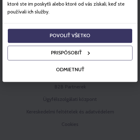
ktoré ste im poskytli alebo ktoré od vás získali, keď ste
používali ich služby.
POVOLIŤ VŠETKO
PRISPÔSOBIŤ
ODMIETNUŤ
Gopass Cashback
B2B Partnerek
Ügyfélszolgálati központ
Kereskedelmi feltételek és adatvédelem
Cookies