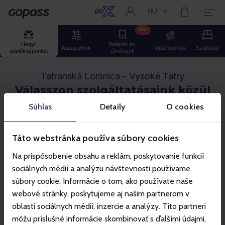
HU
Aktuális nyelv:
Gopass
NEW
Hegyi 
Belépők és 
Aquaparkok
Vidámparkok
Szállodák
üdülőközpontok
élmények
Tatranská Lomnica - Vysoké Tatry
Válasszon szolgáltatásaink közül
Súhlas
Detaily
O cookies
Síbérletek
Kötélpályás kirándulások
Szállás
Élmé
Táto webstránka používa súbory cookies
Na prispôsobenie obsahu a reklám, poskytovanie funkcií
sociálnych médií a analýzu návštevnosti používame
súbory cookie. Informácie o tom, ako používate naše
webové stránky, poskytujeme aj našim partnerom v
oblasti sociálnych médií, inzercie a analýzy. Títo partneri
môžu príslušné informácie skombinovať s ďalšími údajmi,