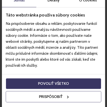
Súhlas
Detaily
O cookies
Táto webstránka používa súbory cookies
Magas-Tátra hegyi
Na prispôsobenie obsahu a reklám, poskytovanie funkcií
üdülőközpont
sociálnych médií a analýzu návštevnosti používame
súbory cookie. Informácie o tom, ako používate naše
A Magas-Tátra hegyvidéki tája nem hagy senkit hidegen.
Ez a természeti kincs, a tátrai havasok egy életre szóló
webové stránky, poskytujeme aj našim partnerom v
szerelem. Tessék befáradni!
oblasti sociálnych médií, inzercie a analýzy. Títo partneri
môžu príslušné informácie skombinovať s ďalšími údajmi,
Az üdülőközpontról bővebben
ktoré ste im poskytli alebo ktoré od vás získali, keď ste
používali ich služby.
POVOLIŤ VŠETKO
PRISPÔSOBIŤ