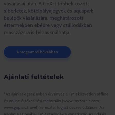
vásárlásai után. A GoX-t többek között
síbérletek, kötélpályajegyek és aquapark
belépők vásárlására, meghatározott
éttermekben ebédre vagy szállodákban
masszázsra is felhasználhatja.
A programról bővebben
Ajánlati feltételek
*Az ajánlat egész évben érvényes a TMR közvetlen offline
és online értékesítési csatornáin (www.tmrhotels.com;
www.gopass.travel) keresztül foglalt összes üdülésre. Az
ajánlat a szlovákiai TMR szállodákra vonatkozik. Az üdülés