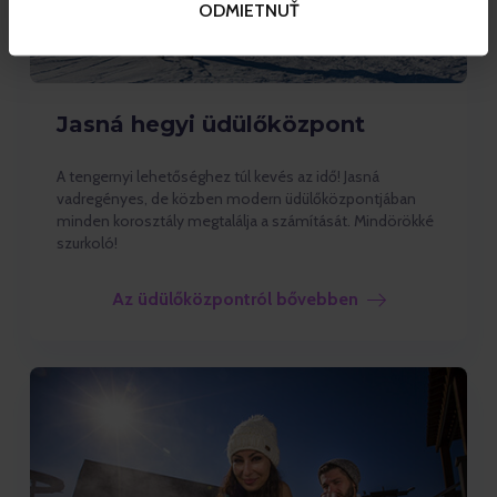
ODMIETNUŤ
Jasná hegyi üdülőközpont
A tengernyi lehetőséghez túl kevés az idő! Jasná
vadregényes, de közben modern üdülőközpontjában
minden korosztály megtalálja a számítását. Mindörökké
szurkoló!
Az üdülőközpontról bővebben