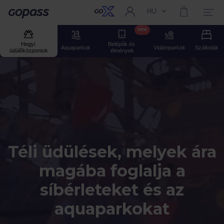
HU
Aktuális nyelv:
Gopass
NEW
Hegyi 
Belépők és 
Aquaparkok
Vidámparkok
Szállodák
üdülőközpontok
élmények
Téli üdülések, melyek ára
magába foglalja a
síbérleteket és az
aquaparkokat