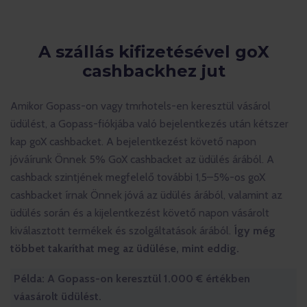
A szállás kifizetésével goX
cashbackhez jut
Amikor Gopass-on vagy tmrhotels-en keresztül vásárol
üdülést, a Gopass-fiókjába való bejelentkezés után kétszer
kap goX cashbacket. A bejelentkezést követő napon
jóváírunk Önnek 5% GoX cashbacket az üdülés árából. A
cashback szintjének megfelelő további 1,5–5%-os goX
cashbacket írnak Önnek jóvá az üdülés árából, valamint az
üdülés során és a kijelentkezést követő napon vásárolt
kiválasztott termékek és szolgáltatások árából.
Így még
többet takaríthat meg az üdülése, mint eddig.
Példa: A Gopass-on keresztül 1.000 € értékben
váasárolt üdülést.