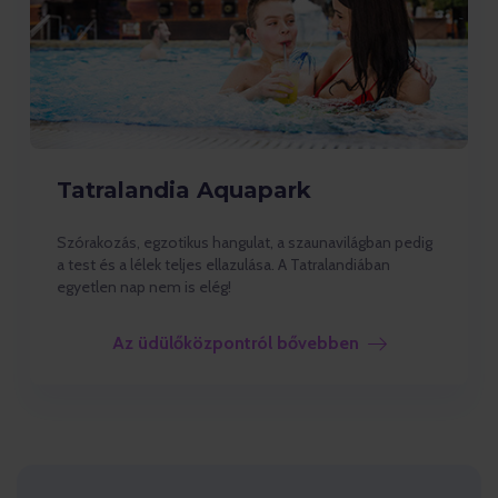
Tatralandia Aquapark
Szórakozás, egzotikus hangulat, a szaunavilágban pedig
a test és a lélek teljes ellazulása. A Tatralandiában
egyetlen nap nem is elég!
Az üdülőközpontról bővebben