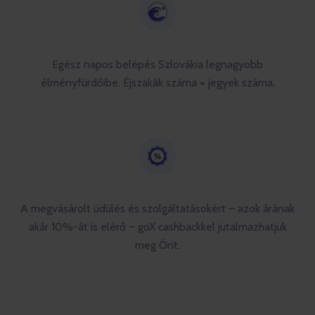
Egész napos belépés Szlovákia legnagyobb
élményfürdőibe. Éjszakák száma = jegyek száma.
A megvásárolt üdülés és szolgáltatásokért – azok árának
akár 10%-át is elérő – goX cashbackkel jutalmazhatjuk
meg Önt.