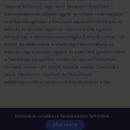
Thermal Bešeňová vagy Hotel Akvamarín Bešeňová –
bármelyikében elszállásolt ügyfél: az ottléte során korlátlan
számban látogathatja a Bešeňová aquaparkot (érvényes az
érkezés és távozás napján is), naponta 3 órás egyszeri
belépőt kap a Harmónia szaunavilágba (belépők száma = ott
töltött éjszakák száma, a lehetőséget kihasználhatja az
érkezés vagy a távozás napján), és ezen felül igénybe veheti
a Tatralandia aquaparkba vonatkozó egyszeri belépőket
(belépők száma = ott töltött éjszakák száma). Ezenkívül a
Jasná, Tátralomnic, Csorbató és Ótátrafüred
üdülőközpontokban érvényes kötélpályajegyet is kap.
Hotelekre vonatkozó Kereskedelmi feltételek
Olvassa el itt