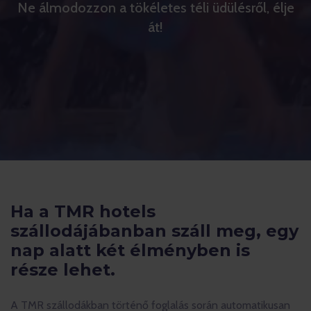
Ne álmodozzon a tökéletes téli üdülésről, élje
át!
Ha a TMR hotels
szállodájábanban száll meg, egy
nap alatt két élményben is
része lehet.
A TMR szállodákban történő foglalás során automatikusan