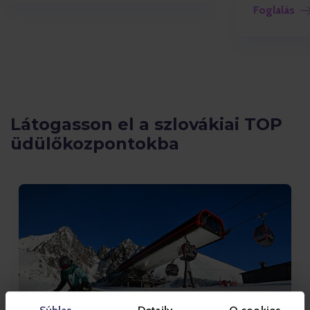
Foglalás
Látogasson el a szlovákiai TOP
üdülőkozpontokba