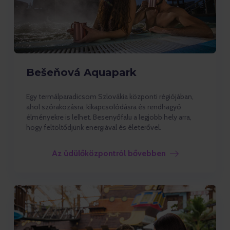
Bešeňová Aquapark
Egy termálparadicsom Szlovákia központi régiójában,
ahol szórakozásra, kikapcsolódásra és rendhagyó
élményekre is lelhet. Besenyőfalu a legjobb hely arra,
hogy feltöltődjünk energiával és életerővel.
Az üdülőközpontról bővebben