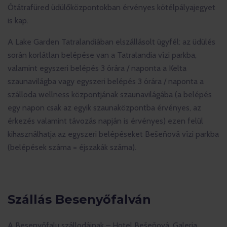
Ótátrafüred üdülőközpontokban érvényes kötélpályajegyet
is kap.
A Lake Garden Tatralandiában elszállásolt ügyfél: az üdülés
során korlátlan belépése van a Tatralandia vízi parkba,
valamint egyszeri belépés 3 órára / naponta a Kelta
szaunavilágba vagy egyszeri belépés 3 órára / naponta a
szálloda wellness központjának szaunavilágába (a belépés
egy napon csak az egyik szaunaközpontba érvényes, az
érkezés valamint távozás napján is érvényes) ezen felül
kihasználhatja az egyszeri belépéseket Bešeňová vízi parkba
(belépések száma = éjszakák száma).
Szállás Besenyőfalván
A Besenyőfalu szállodáinak – Hotel Bešeňová, Galeria