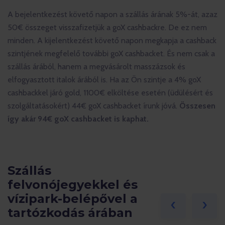
A bejelentkezést követő napon a szállás árának 5%-át, azaz
50€ összeget visszafizetjük a goX cashbackre. De ez nem
minden. A kijelentkezést követő napon megkapja a cashback
szintjének megfelelő további goX cashbacket. És nem csak a
szállás árából, hanem a megvásárolt masszázsok és
elfogyasztott italok árából is. Ha az Ön szintje a 4% goX
cashbackkel járó gold, 1100€ elköltése esetén (üdülésért és
szolgáltatásokért) 44€ goX cashbacket írunk jóvá.
Összesen
így akár 94€ goX cashbacket is kaphat.
Szállás
felvonójegyekkel és
vízipark-belépővel a
‹
›
tartózkodás árában