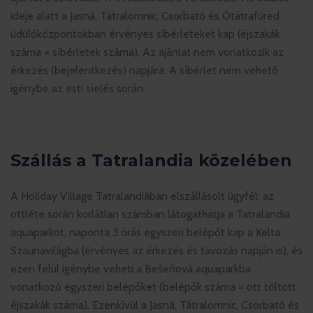
ideje alatt a Jasná, Tátralomnic, Csorbató és Ótátrafüred
üdülőközpontokban érvényes síbérleteket kap (éjszakák
száma = síbérletek száma). Az ajánlat nem vonatkozik az
érkezés (bejelentkezés) napjára. A síbérlet nem vehető
igénybe az esti síelés során.
Szállás a Tatralandia közelében
A Holiday Village Tatralandiában elszállásolt ügyfél: az
ottléte során korlátlan számban látogathatja a Tatralandia
aquaparkot, naponta 3 órás egyszeri belépőt kap a Kelta
Szaunavilágba (érvényes az érkezés és távozás napján is), és
ezen felül igénybe veheti a Bešeňová aquaparkba
vonatkozó egyszeri belépőket (belépők száma = ott töltött
éjszakák száma). Ezenkívül a Jasná, Tátralomnic, Csorbató és