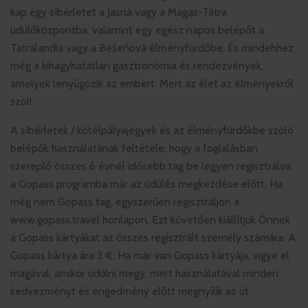
kap egy síbérletet a Jasná vagy a Magas-Tátra
üdülőközpontba, valamint egy egész napos belépőt a
Tatralandia vagy a Bešeňová élményfürdőbe. És mindehhez
még a kihagyhatatlan gasztronómia és rendezvények,
amelyek lenyűgözik az embert. Mert az élet az élményekről
szól!
A síbérletek / kötélpályajegyek és az élményfürdőkbe szóló
belépők használatának feltétele, hogy a foglalásban
szereplő összes 6 évnél idősebb tag be legyen regisztrálva
a Gopass programba már az üdülés megkezdése előtt. Ha
még nem Gopass tag, egyszerűen regisztráljon a
www.gopass.travel honlapon. Ezt követően kiállítjuk Önnek
a Gopass kártyákat az összes regisztrált személy számára. A
Gopass kártya ára 3 €. Ha már van Gopass kártyája, vigye el
magával, amikor üdülni megy, mert használatával minden
kedvezményt és engedmény előtt megnyílik az út.