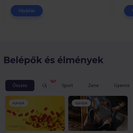
Vásárlás
Belépők és élmények
12
Összes
Új
Sport
Zene
Gyermeke
Ajánljuk
Ajánljuk