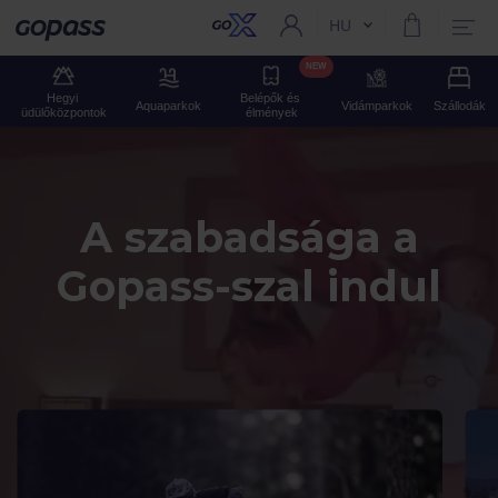
HU
Aktuális nyelv:
Gopass
NEW
Hegyi 
Belépők és 
Aquaparkok
Vidámparkok
Szállodák
üdülőközpontok
élmények
A szabadsága a
Gopass-szal indul