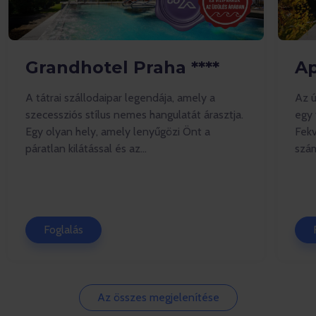
Grandhotel Praha ****
A
A tátrai szállodaipar legendája, amely a
Az ú
szecessziós stílus nemes hangulatát árasztja.
egy 
Egy olyan hely, amely lenyűgözi Önt a
Fekv
páratlan kilátással és az...
szám
Foglalás
Az összes megjelenítése