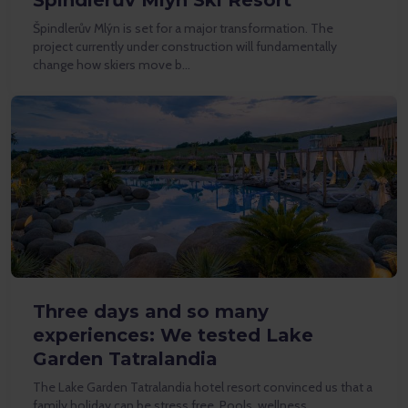
Špindlerův Mlýn Ski Resort
Špindlerův Mlýn is set for a major transformation. The
project currently under construction will fundamentally
change how skiers move b…
Three days and so many
experiences: We tested Lake
Garden Tatralandia
The Lake Garden Tatralandia hotel resort convinced us that a
family holiday can be stress free. Pools, wellness,