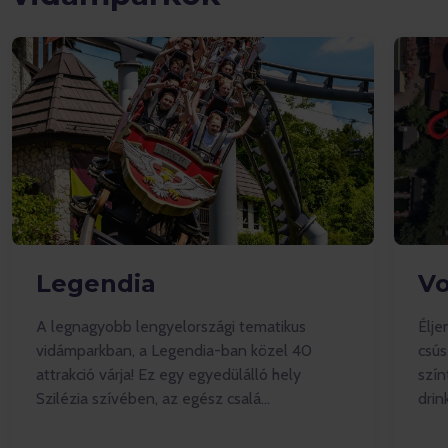
Legendia
Vo
A legnagyobb lengyelországi tematikus
Élje
vidámparkban, a Legendia-ban közel 40
csús
attrakció várja! Ez egy egyedülálló hely
szín
Szilézia szívében, az egész csalá...
drink