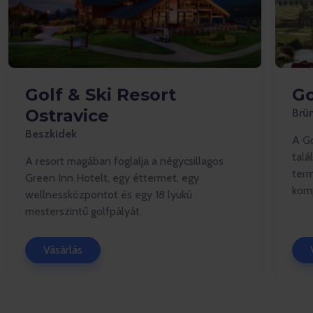
Golf & Ski Resort
Go
Ostravice
Brü
Beszkidek
A Go
talá
A resort magában foglalja a négycsillagos
term
Green Inn Hotelt, egy éttermet, egy
komp
wellnessközpontot és egy 18 lyukú
mesterszintű golfpályát.
Vásárlás