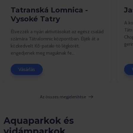
Tatranská Lomnica -
Ja
Vysoké Tatry
A ko
Tátr
Élvezzék a nyári aktivitásokat az egész család
Chop
számára Tátralomnic központban. Éljék át a
geri
közkedvelt Kő-pataki-tó légkörét,
engedjenek meg maguknak fe...
Vásárlás
Az összes megjelenítése
Aquaparkok és
vidámparkok