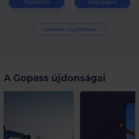
További info
Belépőjegyek
Továbbiak megjelenítése
A Gopass újdonságai