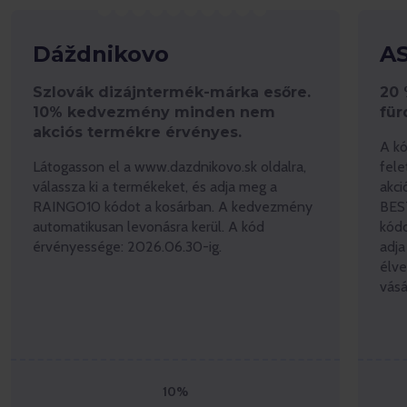
Dáždnikovo
A
Szlovák dizájntermék-márka esőre.
20
10% kedvezmény minden nem
für
akciós termékre érvényes.
A kó
Látogasson el a www.dazdnikovo.sk oldalra,
fele
válassza ki a termékeket, és adja meg a
akc
RAINGO10 kódot a kosárban. A kedvezmény
BEST
automatikusan levonásra kerül. A kód
kódo
érvényessége: 2026.06.30-ig.
adja
élv
vásá
10%