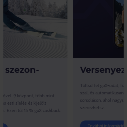
Versenyezz a goX-szal!
Töltsd fel goX-odat, fizess a termékekért csak goX-
szal, és automatikusan részt veszel egy havi
sorsoláson, ahol nagyszerű nyereményeket
szerezhetsz.
További információk