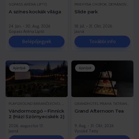
GOPASS ARÉNA LIPTÓ
PRIEHYBA CHOPOK, DEMÄNOVSKÁ DOLINA
A színes kockák világa
Slide park
24. Jún. - 30. Aug. 2026
18. Júl. - 31. Okt. 2026
Gopass Aréna Liptó
Jasná
Belépőjegyek
További info
Ajánljuk
Ajánljuk
PLAYGROUND BARANČEKOVO, DEMÄNOVSKÁ DOLINA
GRANDHOTEL PRAHA TATRANSKÁ LOMNICA, VYSOKÉ TATRY
Vándormozgó – Finnick
Grand Afternoon Tea
2 (Házi Szörnyecskék 2)
2026. augusztus 13.
9. Aug. - 31. Okt. 2026
Jasná
Vysoké Tatry