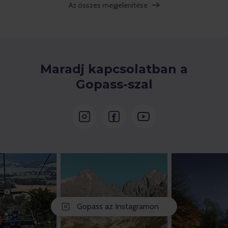
Az összes megjelenítése
Maradj kapcsolatban a
Gopass-szal
Gopass az Instagramon