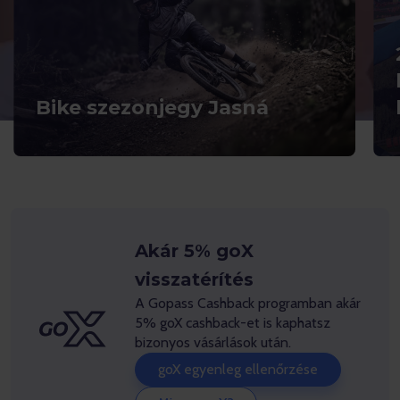
Bike szezonjegy Jasná
Akár 5% goX
visszatérítés
A Gopass Cashback programban akár
5% goX cashback-et is kaphatsz
bizonyos vásárlások után.
goX egyenleg ellenőrzése