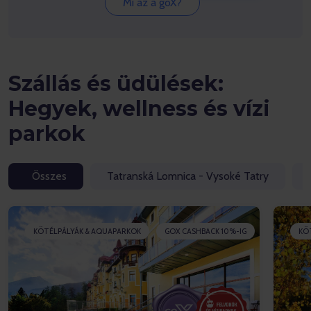
Mi az a goX?
Szállás és üdülések:
Hegyek, wellness és vízi
parkok
Összes
Tatranská Lomnica - Vysoké Tatry
KÖTÉLPÁLYÁK & AQUAPARKOK
GOX CASHBACK 10%-IG
KÖ