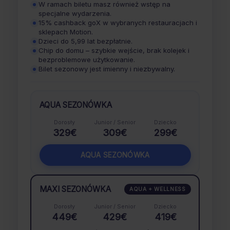
W ramach biletu masz również wstęp na
specjalne wydarzenia.
15% cashback goX w wybranych restauracjach i
sklepach Motion.
Dzieci do 5,99 lat bezpłatnie.
Chip do domu – szybkie wejście, brak kolejek i
bezproblemowe użytkowanie.
Bilet sezonowy jest imienny i niezbywalny.
AQUA SEZONÓWKA
Dorosły
Junior / Senior
Dziecko
329€
309€
299€
AQUA SEZONÓWKA
MAXI SEZONÓWKA
AQUA + WELLNESS
Dorosły
Junior / Senior
Dziecko
449€
429€
419€