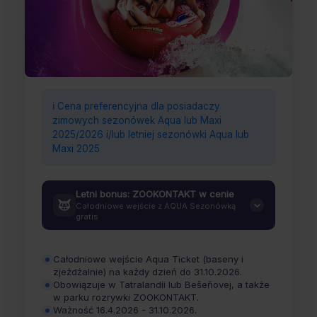
2 OPCJE CENOWE
ℹ️ Cena preferencyjna dla posiadaczy
AQUA SEZONÓWKA
zimowych sezonówek Aqua lub Maxi
2025/2026 i/lub letniej sezonówki Aqua lub
Nawet 199 dni zabawy i relaksu w parkach
Maxi 2025
wodnych
Letni bonus: ZOOKONTAKT w cenie
Całodniowe wejście z AQUA Sezonówką
gratis
·
Całodniowe wejście Aqua Ticket (baseny i
·
zjeżdżalnie) na każdy dzień do 31.10.2026.
·
Co to jest ZOOKONTAKT?
Obowiązuje w Tatralandii lub Bešeňovej, a także
w parku rozrywki ZOOKONTAKT.
Ważność 16.4.2026 - 31.10.2026.