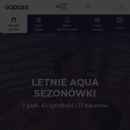
PL
Aktualny język:
Gopass
Ośrodki 
Parki 
Bilety i 
Parki 
Hotele
górskie
wodne
doświadczenia
rozrywki
LETNIE AQUA
SEZONÓWKI
2 parki, 43 zjeżdżalni i 37 basenów