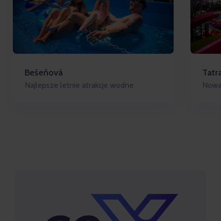
Bešeňová
Tatr
Najlepsze letnie atrakcje wodne
Nowa