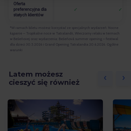
Oferta
✓
✓
preferencyjna dla
stałych klientów
*W ramach biletu możesz korzystać ze specjalnych wydarzeń: Nocne
kąpanie – Tropikalne noce w Tatralandii, Wieczorny relaks w termach
w Bešeňovej oraz wydarzenia: Bešeňová summer opening – festiwal
dla dzieci 30.5.2026 i Grand Opening Tatralandia 20.6.2026.
Ogólne
warunki
Latem możesz
‹
‹
›
›
cieszyć się również