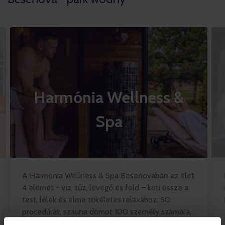
Harmónia Wellness &
Spa
A Harmónia Wellness & Spa Bešeňovában az élet
4 elemét - víz, tűz, levegő és föld – köti össze a
test, lélek és elme tökéletes relaxához. 50
procedúrát, szauna dómot 100 személy számára,
klasszikus és thai masszázsok széles választékát