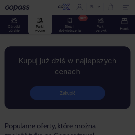
PL
Aktualny język:
Gopass
NEW
Ośrodki 
Parki 
Bilety i 
Parki 
Hotele
górskie
wodne
doświadczenia
rozrywki
Gopass
Kupuj już dziś w najlepszych
cenach
Zakupić
Popularne oferty, które można