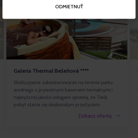
ODMIETNUŤ
Galeria Thermal Bešeňová ****
Ekskluzywne zakwaterowanie na terenie parku
wodnego z prywatnymi basenami termalnymi i
najwyższej jakości usługami sprawią, że Twój
pobyt stanie się doskonałym przeżyciem.
Zobacz ofertę