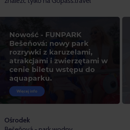
znaleźć tylko na Gopass.travel
Nowość - FUNPARK
Bešeňová: nowy park
rozrywki z karuzelami,
atrakcjami i zwierzętami w
cenie biletu wstępu do
aquaparku.
Więcej info
Ośrodek
Bešeňová - park wodny