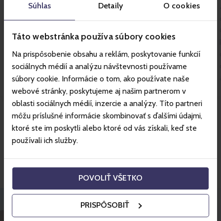
Súhlas
Detaily
O cookies
kínálja. Nem hiányoznak a lehűtő zónák, jakuzzik
és rendszeres szaunarituálék professzionális
szaunamesterrel.
Táto webstránka používa súbory cookies
Na prispôsobenie obsahu a reklám, poskytovanie funkcií
sociálnych médií a analýzu návštevnosti používame
súbory cookie. Informácie o tom, ako používate naše
webové stránky, poskytujeme aj našim partnerom v
oblasti sociálnych médií, inzercie a analýzy. Títo partneri
môžu príslušné informácie skombinovať s ďalšími údajmi,
Więcej o ośrodku
ktoré ste im poskytli alebo ktoré od vás získali, keď ste
používali ich služby.
Świetne ceny hoteli z Gopass.
POVOLIŤ VŠETKO
PRISPÔSOBIŤ