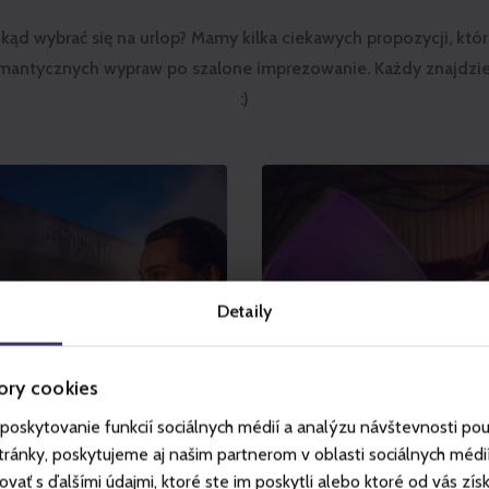
kąd wybrać się na urlop? Mamy kilka ciekawych propozycji, któ
omantycznych wypraw po szalone imprezowanie. Każdy znajdzie 
:)
Detaily
ory cookies
poskytovanie funkcií sociálnych médií a analýzu návštevnosti po
ánky, poskytujeme aj našim partnerom v oblasti sociálnych médií, 
ť s ďalšími údajmi, ktoré ste im poskytli alebo ktoré od vás získal