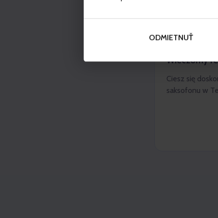
ODMIETNUŤ
VODNÝ PARK B
Wieczorny re
Ciesz się dosk
saksofonu w Te