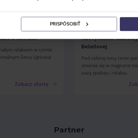
PRISPÔSOBIŤ
EŠEŇOVÁ
VODNÝ PARK BEŠEŇOVÁ
laks w termach
Noc rytuałów saunowy
Bešeňovej
onałym relaksem w rytmie
rmalnym Sercu Liptowa!
Pod osłoną nocy teren pa
zmienia się w magiczne mi
oazą spokoju i relaksu.
Zobacz ofertę
Zob
Partner