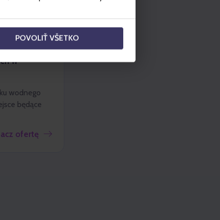
POVOLIŤ VŠETKO
ch w
rku wodnego
ejsce będące
acz ofertę