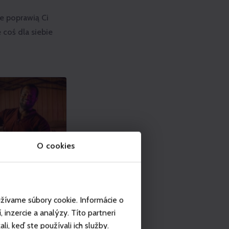
re poprawią Ci
coś dla siebie
O cookies
užívame súbory cookie. Informácie o
inzercie a analýzy. Títo partneri
i, keď ste používali ich služby.