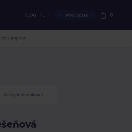
BLOG
PL
Mój Gopass
0
Aktualny język:
 consumption
Karty podarunkowe
ešeňová