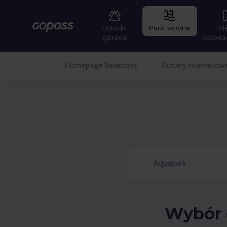
Ośrodki
Parki wodne
Bil
Gopass
górskie
doświa
Homepage Bešeňová
Kamery internetow
Aquapark
Wybór 