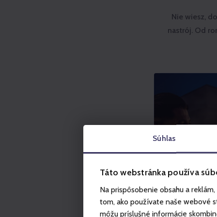
Nie wiesz, do
nastrój. Od r
Súhlas
Táto webstránka používa súb
Na prispôsobenie obsahu a reklám, 
tom, ako používate naše webové str
môžu príslušné informácie skombinova