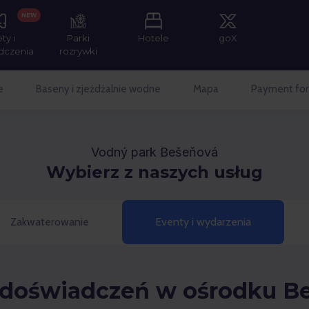
NEW
ety i
Parki
Hotele
goX
dczenia
rozrywki
e
Baseny i zjeżdżalnie wodne
Mapa
Payment for
Vodný park Bešeňová
Wybierz z naszych usług
Zakwaterowanie
Eventy i wydarzenia
doświadczeń w ośrodku B