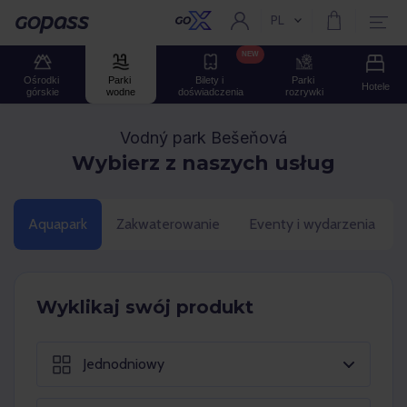
PL
Aktualny język:
Gopass
NEW
Ośrodki 
Parki 
Bilety i 
Parki 
Hotele
górskie
wodne
doświadczenia
rozrywki
Vodný park Bešeňová
Wybierz z naszych usług
Aquapark
Zakwaterowanie
Eventy i wydarzenia
Wyklikaj swój produkt
Jednodniowy