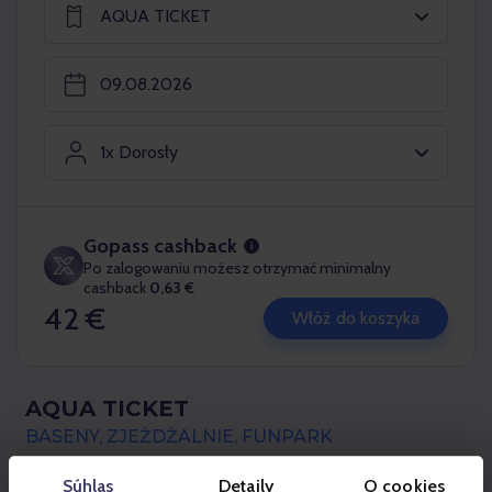
AQUA TICKET
1x Dorosły
Gopass cashback
Po zalogowaniu możesz otrzymać minimalny
cashback
0,63 €
42 €
Włóż do koszyka
AQUA TICKET
BASENY, ZJEŻDŻALNIE, FUNPARK
Súhlas
Detaily
O cookies
Aktualne informacje o funkcjonowaniu basenów,