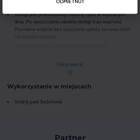
ODMIETNUŤ
– 13 €).
Wstęp jest jednorazowy i ważny tylko w wybranym
dniu. Po opuszczeniu obiektu wstęp traci ważność.
Ponowne wejście bez uiszczenia opłaty za nowy bilet
nie będzie możliwe.
Zarządca obiektu zastrzega sobie prawo do
ograniczenia lub zamknięcia niektórych części obiektu
bez prawa do zwrotu opłaty za wstęp.
Pokaż więcej
50% zniżki na drugi wstęp znajdziesz w dniu
Wykorzystanie w miejscach
wykorzystania zakupionego Aqua ticketu w sekcji
kupony Gopass. Więcej informacji
Vodný park Bešeňová
na:
bit.ly/druhý_aquaticket_za_polovicu
.
40% zniżki na wstęp do Świata kolorowych klocków
można uzyskać przy zakupie biletu wstępu do
Partner
Tatralandii lub Bešeňovej. Aby skorzystać ze zniżki,