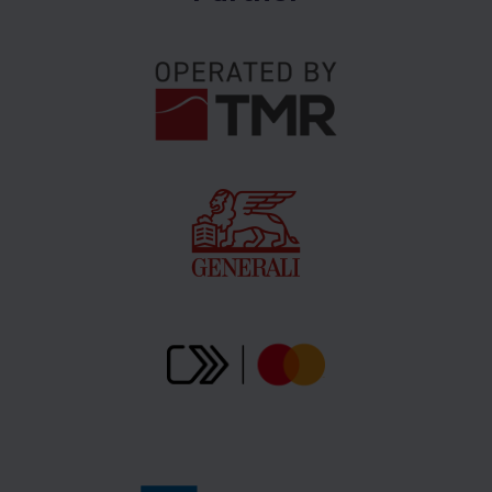
należy okazać dowód zakupu Aqua ticketu
bezpośrednio w kasie w Gopass Aréne.