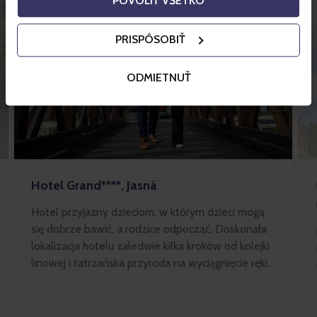
POVOLIŤ VŠETKO
PRISPÔSOBIŤ
ODMIETNUŤ
Hotel Grand****, Jasná
Hotel przyjazny dzieciom, w którym dzieci mogą
się dobrze bawić, a rodzice odpocząć. Doskonała
lokalizacja hotelu zaledwie kilka kroków od kolejki
linowej i tatrzańska przyroda na wyciągnięcie ręki.