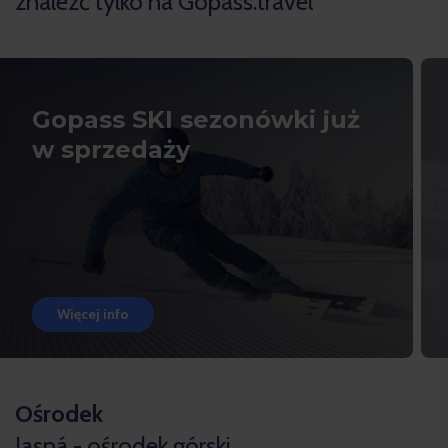
znaleźć tylko na Gopass.travel
Gopass SKI sezonówki już
w sprzedaży
Więcej info
Ośrodek
Jasná - ośrodek górski