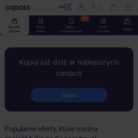
PL
Aktualny język:
Gopass
NEW
Ośrodki 
Parki 
Bilety i 
Parki 
Hotele
górskie
wodne
doświadczenia
rozrywki
Gopass
Kupuj już dziś w najlepszych
cenach
Zakupić
Popularne oferty, które można