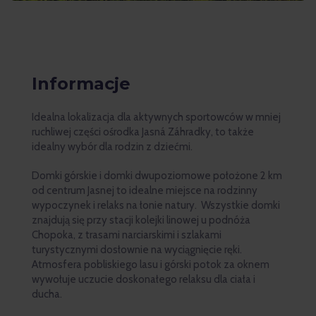
Informacje
Idealna lokalizacja dla aktywnych sportowców w mniej
ruchliwej części ośrodka Jasná Záhradky, to także
idealny wybór dla rodzin z dziećmi.
Domki górskie i domki dwupoziomowe położone 2 km
od centrum Jasnej to idealne miejsce na rodzinny
wypoczynek i relaks na łonie natury. Wszystkie domki
znajdują się przy stacji kolejki linowej u podnóża
Chopoka, z trasami narciarskimi i szlakami
turystycznymi dosłownie na wyciągnięcie ręki.
Atmosfera pobliskiego lasu i górski potok za oknem
wywołuje uczucie doskonałego relaksu dla ciała i
ducha.