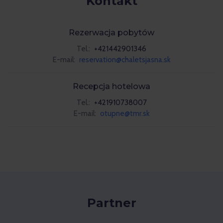
Kontakt
Rezerwacja pobytów
Tel.:
+421442901346
E-mail:
reservation@chaletsjasna.sk
Recepcja hotelowa
Tel.:
+421910738007
E-mail:
otupne@tmr.sk
Partner