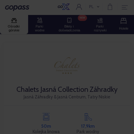
PL
Aktualny język:
Gopass
NEW
Ośrodki 
Parki 
Bilety i 
Parki 
Hotele
górskie
wodne
doświadczenia
rozrywki
Chalets Jasná Collection Záhradky
Jasná Záhradky & Jasná Centrum, Tatry Niskie
50m
17,9km
Kolejka linowa
Park wodny