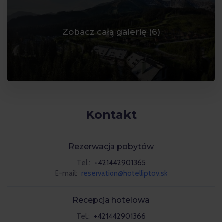
Zobacz całą galerię (
6
)
Kontakt
Rezerwacja pobytów
Tel.:
+421442901365
E-mail:
reservation@hotelliptov.sk
Recepcja hotelowa
Tel.:
+421442901366