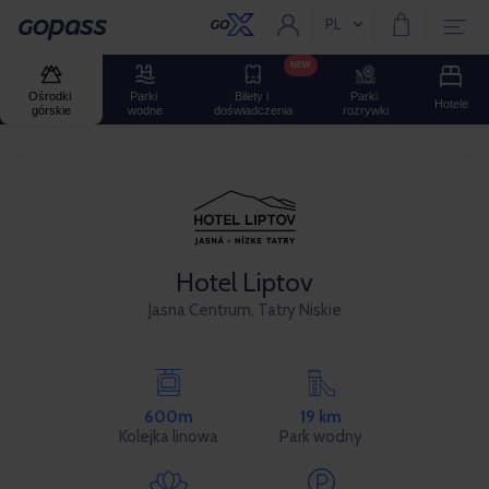
PL
Aktualny język:
Gopass
NEW
Ośrodki 
Parki 
Bilety i 
Parki 
Hotele
górskie
wodne
doświadczenia
rozrywki
Hotel Liptov
Jasna Centrum, Tatry Niskie
600m
19 km
Kolejka linowa
Park wodny