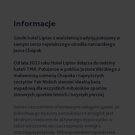
Informacje
Górski hotel Liptov z wieloletnią tradycją położony w
samym sercu największego ośrodka narciarskiego
Jasna Chopok.
Od lata 2023 roku Hotel Liptov dołącza do rodziny
hoteli TMR. Położenie w pobliżu Jeziora Vrbickiego z
malowniczą scenerią Chopoka i najwyższych
szczytów Tatr Niskich stanowi idealną bazę
wypadową dla wszystkich miłośników sportów
zimowych,sportów letnich i turystyki pieszej.
Swoim otoczeniemi oferowanymi usługami sprawi, że
pokochają go wszyscy poszukiwacze przygód. Jest
idealnym miejscem do aktywnego wypoczynku, a
także wyciszenia się i zaczerpnięcia energii z
otaczającej przyrody. W bezpośrednim sąsiedztwie