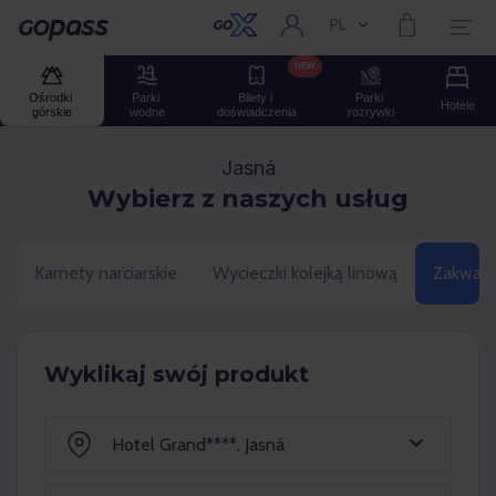
PL
Aktualny język:
Gopass
NEW
Ośrodki 
Parki 
Bilety i 
Parki 
Hotele
górskie
wodne
doświadczenia
rozrywki
Jasná
Wybierz z naszych usług
Karnety narciarskie
Wycieczki kolejką linową
Zakwate
Wyklikaj swój produkt
Hotel Grand****, Jasná