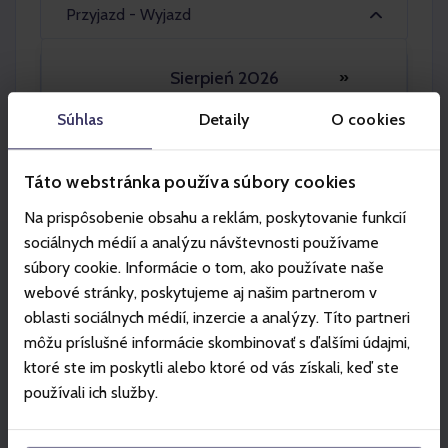
Przyjazd - Wyjazd
Sierpień 2026
Osoba dorosła 2x
»
Po
Wt
Śr
Cz
Pt
So
Ni
Súhlas
Detaily
O cookies
27
28
29
30
31
1
2
Táto webstránka používa súbory cookies
3
4
5
6
7
8
9
Na prispôsobenie obsahu a reklám, poskytovanie funkcií
10
11
12
13
14
15
16
sociálnych médií a analýzu návštevnosti používame
súbory cookie. Informácie o tom, ako používate naše
Partner
17
18
19
20
21
22
23
webové stránky, poskytujeme aj našim partnerom v
oblasti sociálnych médií, inzercie a analýzy. Títo partneri
24
25
26
27
28
29
30
môžu príslušné informácie skombinovať s ďalšími údajmi,
31
1
2
3
4
5
6
ktoré ste im poskytli alebo ktoré od vás získali, keď ste
používali ich služby.