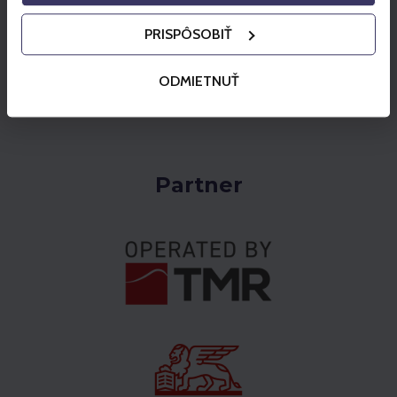
bezpośrednio z tarasu na wysokości ponad
PRISPÔSOBIŤ
2000 metrów.
Zobacz ofertę
ODMIETNUŤ
Partner