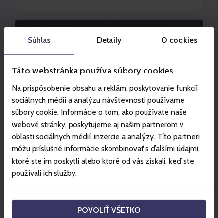
Súhlas
Detaily
O cookies
Táto webstránka používa súbory cookies
Na prispôsobenie obsahu a reklám, poskytovanie funkcií
sociálnych médií a analýzu návštevnosti používame
súbory cookie. Informácie o tom, ako používate naše
webové stránky, poskytujeme aj našim partnerom v
oblasti sociálnych médií, inzercie a analýzy. Títo partneri
môžu príslušné informácie skombinovať s ďalšími údajmi,
ktoré ste im poskytli alebo ktoré od vás získali, keď ste
JASNÁ
používali ich služby.
Magiczny Chopok
Odpocznij w kultowej Rotundzie Chopok, gdzie
skosztujesz wysokiej jakości gastronomii z
POVOLIŤ VŠETKO
widokiem i obserwuj radość swoich dzieci