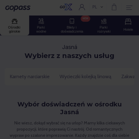
PL
Aktualny język:
Gopass
NEW
Ośrodki 
Parki 
Bilety i 
Parki 
Hotele
górskie
wodne
doświadczenia
rozrywki
Jasná
Wybierz z naszych usług
Karnety narciarskie
Wycieczki kolejką linową
Zakwate
Wybór doświadczeń w ośrodku
Jasná
Nie wiesz, dokąd wybrać się na urlop? Mamy kilka ciekawych
propozycji, które poprawią Ci nastrój. Od romantycznych
wypraw po szalone imprezowanie. Każdy znajdzie coś dla siebie