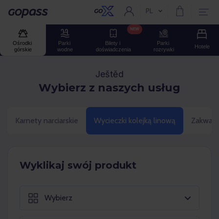
PL
Aktualny język:
Gopass
NEW
Ośrodki 
Parki 
Bilety i 
Parki 
Hotele
górskie
wodne
doświadczenia
rozrywki
Ještěd
Wybierz z naszych usług
Karnety narciarskie
Wycieczki kolejką linową
Zakwate
Wyklikaj swój produkt
Wybierz