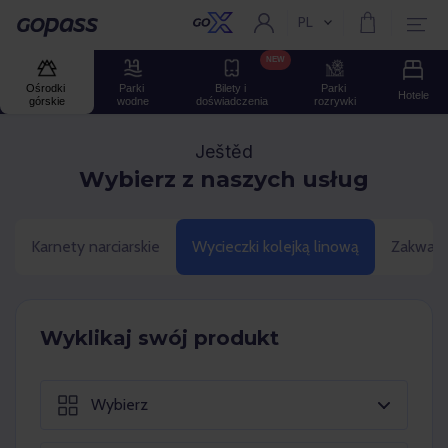
PL
Aktualny język:
Gopass
NEW
Ośrodki 
Parki 
Bilety i 
Parki 
Hotele
górskie
wodne
doświadczenia
rozrywki
Ještěd
Wybierz z naszych usług
Karnety narciarskie
Wycieczki kolejką linową
Zakwate
Wyklikaj swój produkt
Wybierz