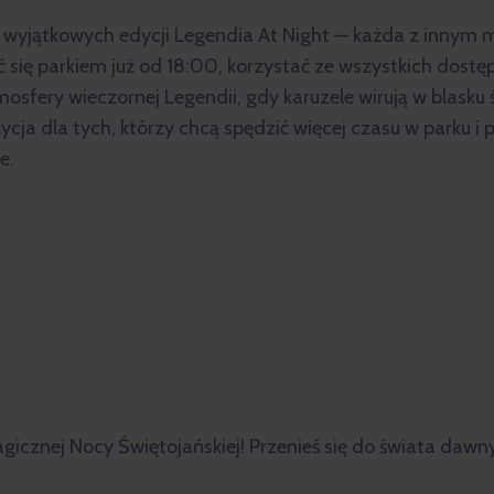
ć wyjątkowych edycji Legendia At Night — każda z inny
 się parkiem już od 18:00, korzystać ze wszystkich dostęp
fery wieczornej Legendii, gdy karuzele wirują w blasku 
ycja dla tych, którzy chcą spędzić więcej czasu w parku i
e.
icznej Nocy Świętojańskiej! Przenieś się do świata dawnyc