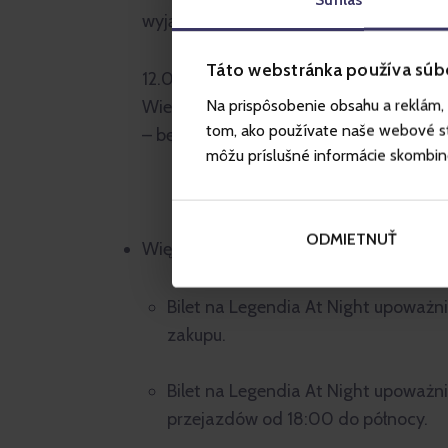
wyjątkowym klimatem
Táto webstránka používa súb
12.09.2026 – 67. Urodziny Legendii
Na prispôsobenie obsahu a reklám, 
Wielki finał cyklu i urodzinowa noc peł
tom, ako používate naše webové str
– będzie magicznie!
môžu príslušné informácie skombinova
ODMIETNUŤ
Więcej informacji:
Bilet na Legendia At Night upoważ
zakupu.
Bilet na Legendia At Night upoważni
przejazdów od 18:00 do północy.