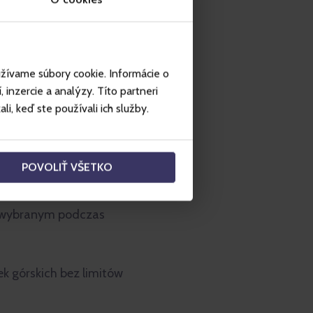
užívame súbory cookie. Informácie o
nie 67. urodziny Legendii
inzercie a analýzy. Títo partneri
i, keď ste používali ich služby.
POVOLIŤ VŠETKO
e wybranym podczas
ek górskich bez limitów