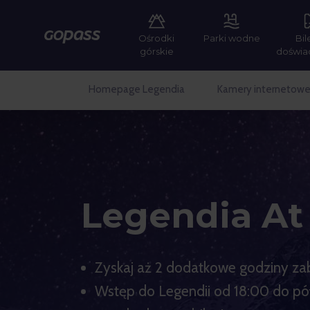
Ośrodki
Parki wodne
Bil
Gopass
górskie
doświa
Homepage Legendia
Kamery internetow
Legendia At
Zyskaj aż 2 dodatkowe godziny za
Wstęp do Legendii od 18:00 do półn