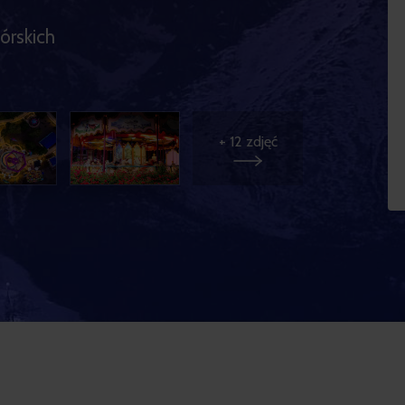
górskich
+
12
zdjęć