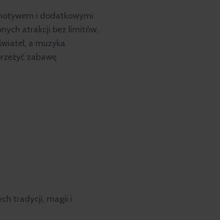
m motywem i dodatkowymi
nych atrakcji bez limitów,
świateł, a muzyka
 przeżyć zabawę
h tradycji, magii i