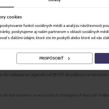
ory cookies
poskytovanie funkcií sociálnych médií a analýzu návštevnosti po
na świateł, muzyki i wyjątkowej atmosfery. Świętujmy wspól
ánky, poskytujeme aj našim partnerom v oblasti sociálnych médií, 
ť s ďalšími údajmi, ktoré ste im poskytli alebo ktoré od vás získal
PRISPÔSOBIŤ
nia do zabawy w Legendii od 18:00 do północy w termini
a do korzystania ze wszystkich dostępnych karuzel i kolej