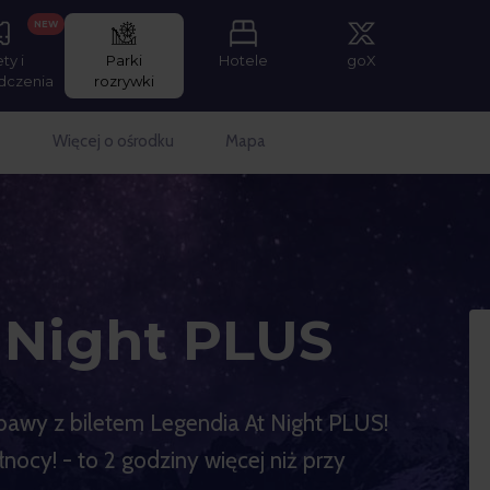
NEW
ety i
Parki
Hotele
goX
dczenia
rozrywki
e
Więcej o ośrodku
Mapa
 Night PLUS
bawy z biletem Legendia At Night PLUS!
ocy! - to 2 godziny więcej niż przy