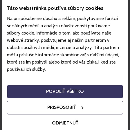
w sezonie letnim 2026 w dniach, w których park jest
Táto webstránka používa súbory cookies
czynny dla zwiedzających, zgodnie z kalendarzem
otwarcia (kalendarz na sezon letni zostanie
Na prispôsobenie obsahu a reklám, poskytovanie funkcií
opublikowany na stronie Legendii nie później niż
sociálnych médií a analýzu návštevnosti používame
23.03.2026 r.) zamieszczonym na stronie
súbory cookie. Informácie o tom, ako používate naše
www.legendia.pl (po opuszczeniu terenu Legendii w
webové stránky, poskytujeme aj našim partnerom v
danym dniu, ponowne wejście nie jest możliwe!);
oblasti sociálnych médií, inzercie a analýzy. Títo partneri
Wstępu na teren Legendii i korzystania ze wszystkich
môžu príslušné informácie skombinovať s ďalšími údajmi,
dostępnych w dniu wizyty atrakcji, zgodnie z
ktoré ste im poskytli alebo ktoré od vás získali, keď ste
obowiązującymi regulaminami i procedurami
používali ich služby.
dostępnymi na terenie parku, stronie internetowej
www.legendia.pl i w Infocentrum Legendii;
Korzystania z atrakcji Jama Bazyliszka w dniach i
POVOLIŤ VŠETKO
godzinach jej działania, jako osobnego produktu od
01.11.2025 do 29.03.2026, lecz z wyłączeniem godzin
PRISPÔSOBIŤ
otwarcia Jamy Bazyliszka w trakcie trwania wydarzenia
Winter Legendia;
ODMIETNUŤ
Wstępu na wszystkie wydarzenia oraz imprezy