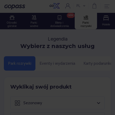
PL
Aktualny język:
Gopass
NEW
Ośrodki 
Parki 
Bilety i 
Parki 
Hotele
górskie
wodne
doświadczenia
rozrywki
Legendia
Wybierz z naszych usług
Park rozrywki
Eventy i wydarzenia
Karty podarunko
Wyklikaj swój produkt
Sezonowy