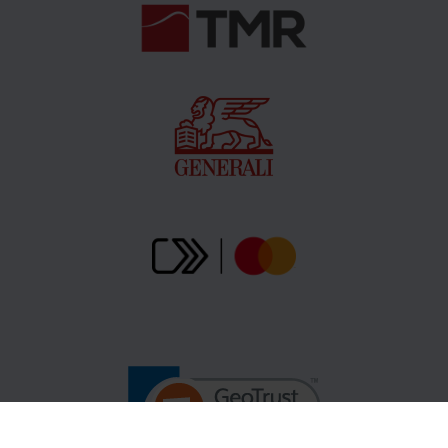
spacerowych, kupując bilet upoważniający do
korzystania z atrakcji Legendii w sezonie letnim
2026 PAMIĘTAJ O ODBIORZE OPASKI na rękę, którą
należy okazać obsłudze urządzeń przed
skorzystaniem z nich. Opaski wydawane są przez
pracowników obsługujących bramę główną Legendii
wyłącznie w momencie zeskanowania biletu i wejścia
klienta na teren parku.
Zapoznaj się z regulaminami:
.
.
Regulaminy
UWAGA! Nie ma możliwości jednoczesnego posiadania
Biletu Sezonowego ZIMA 2025/2026 i Biletu
Sezonowego LATO 2026 przez jednego użytkownika.
Chcąc korzystać z oferty Winter Legendii na podstawie
Biletu Sezonowego należy w pierwszej kolejności
zdecydować się na zakup Biletu Sezonowego ZIMA
2025/2026. Wówczas zakup i aktywacja Biletu
Sezonowego LATO 2026 możliwe będą po
zakończeniu sezonu zimowego w Legendii, jednak nie