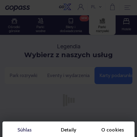
PL
Aktualny język:
Gopass
NEW
Ośrodki 
Parki 
Bilety i 
Parki 
Hotele
górskie
wodne
doświadczenia
rozrywki
Legendia
Wybierz z naszych usług
Park rozrywki
Eventy i wydarzenia
Karty podarunko
Súhlas
Detaily
O cookies
Partner