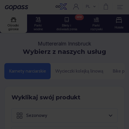
PL
Aktualny język:
Gopass
NEW
Ośrodki 
Parki 
Bilety i 
Parki 
Hotele
górskie
wodne
doświadczenia
rozrywki
Muttereralm Innsbruck
Wybierz z naszych usług
Karnety narciarskie
Wycieczki kolejką linową
Bike par
Wyklikaj swój produkt
Sezonowy