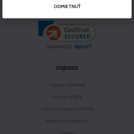
ODMIETNUŤ
Gopass Cashback
Partnerzy B2B
Centrum wsparcia klienta
Warunki i prywatność
Cookies