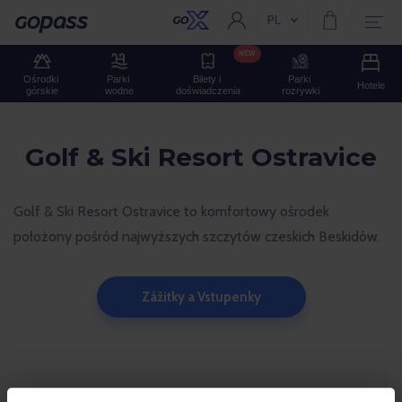
PL
Aktualny język:
Gopass
NEW
Ośrodki 
Parki 
Bilety i 
Parki 
Hotele
górskie
wodne
doświadczenia
rozrywki
Golf & Ski Resort Ostravice
Golf & Ski Resort Ostravice to komfortowy ośrodek
położony pośród najwyższych szczytów czeskich Beskidów.
Zážitky a Vstupenky