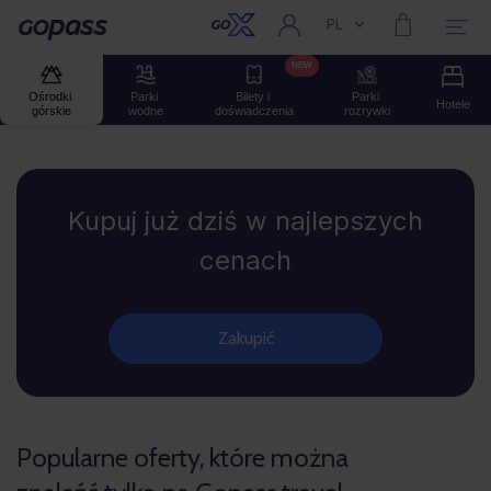
PL
Aktualny język:
Gopass
NEW
Ośrodki 
Parki 
Bilety i 
Parki 
Hotele
górskie
wodne
doświadczenia
rozrywki
Gopass
Kupuj już dziś w najlepszych
cenach
Zakupić
Popularne oferty, które można