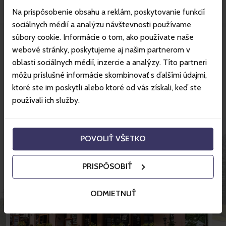
Na prispôsobenie obsahu a reklám, poskytovanie funkcií
sociálnych médií a analýzu návštevnosti používame
súbory cookie. Informácie o tom, ako používate naše
Więcej o ośrodku
webové stránky, poskytujeme aj našim partnerom v
oblasti sociálnych médií, inzercie a analýzy. Títo partneri
môžu príslušné informácie skombinovať s ďalšími údajmi,
Świetne ceny hoteli z Gopass.
ktoré ste im poskytli alebo ktoré od vás získali, keď ste
používali ich služby.
POVOLIŤ VŠETKO
PRISPÔSOBIŤ
ODMIETNUŤ