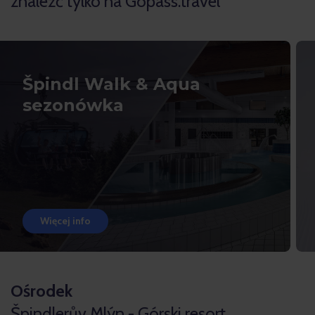
znaleźć tylko na Gopass.travel
Špindl Walk & Aqua
sezonówka
Więcej info
Ośrodek
Špindlerův Mlýn - Górski resort