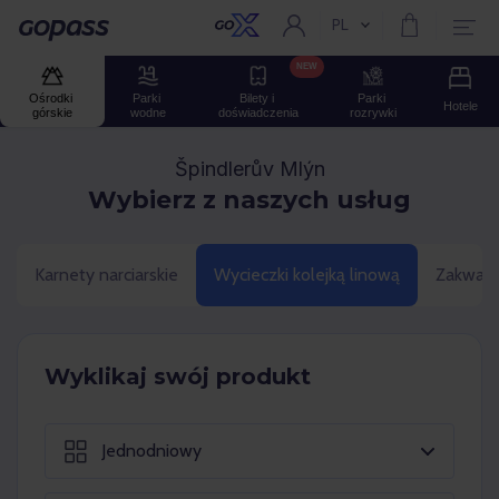
PL
Aktualny język:
Gopass
NEW
Ośrodki 
Parki 
Bilety i 
Parki 
Hotele
górskie
wodne
doświadczenia
rozrywki
Špindlerův Mlýn
Wybierz z naszych usług
Karnety narciarskie
Wycieczki kolejką linową
Zakwate
Wyklikaj swój produkt
Jednodniowy