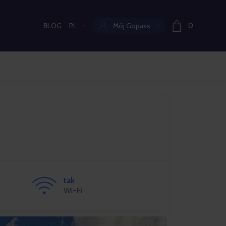
BLOG
PL
Mój Gopass
0
Aktualny język:
tak
Wi-Fi