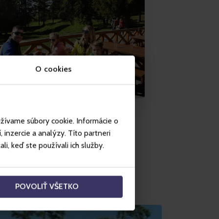
O cookies
užívame súbory cookie. Informácie o
inzercie a analýzy. Títo partneri
i, keď ste používali ich služby.
POVOLIŤ VŠETKO