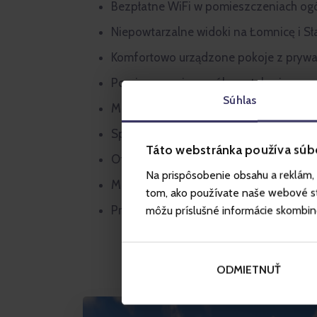
Bezpłatne WiFi w pomieszczeniach og
Niepowtarzalne widoki na Łomnicę i Sł
Komfortowo urządzone pokoje z prywa
Pomieszczenia wspólne z telewizorem
Súhlas
Możliwość wypożyczenia gier planszo
Sprzedaż akcesoriów w recepcji
Táto webstránka používa súb
Oferta napojów i przekąsek oraz pizzy 
Na prispôsobenie obsahu a reklám, 
Możliwość pobytu ze zwierzęciem
tom, ako používate naše webové str
Przechowalnia bagażu i sprzętu narciar
môžu príslušné informácie skombinova
ODMIETNUŤ