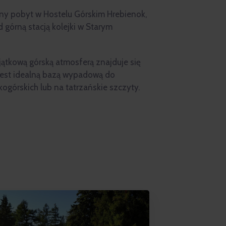
y pobyt w Hostelu Górskim Hrebienok,
górną stacją kolejki w Starym
jątkową górską atmosferą znajduje się
 jest idealną bazą wypadową do
górskich lub na tatrzańskie szczyty.