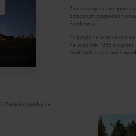
Zapraszamy na niezapomnian
położonym bezpośrednio nad 
Smokowcu.
To przytulne schronisko z wy
na wysokości 1285 m n.p.m. i
wędrówek do schronisk wysoko
nić Twoje indywidualne