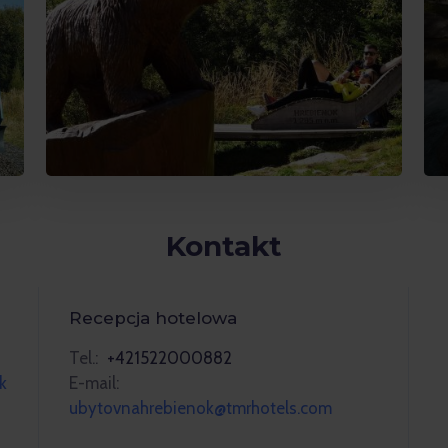
Kontakt
Recepcja hotelowa
Tel.:
+421522000882
k
E-mail:
ubytovnahrebienok@tmrhotels.com