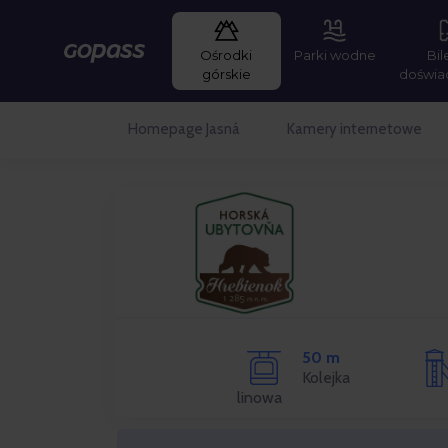
Ośrodki
Parki wodne
Bil
Gopass
górskie
doświa
Homepage Jasná
Kamery internetowe
50 m
Kolejka
linowa