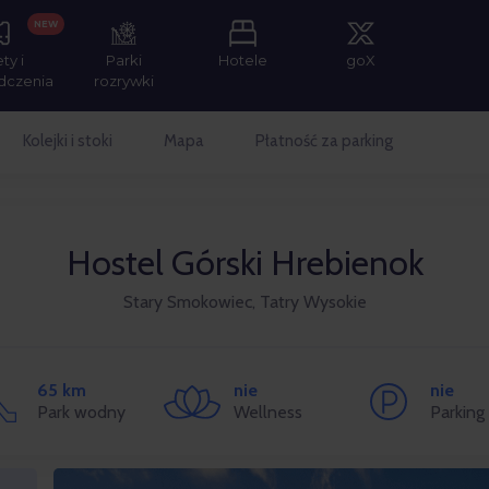
NEW
ety i
Parki
Hotele
goX
dczenia
rozrywki
Kolejki i stoki
Mapa
Płatność za parking
Hostel Górski Hrebienok
Stary Smokowiec, Tatry Wysokie
65 km
nie
nie
Park wodny
Wellness
Parking