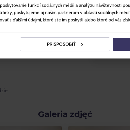
lnodostępnych i pokojach
poskytovanie funkcií sociálnych médií a analýzu návštevnosti po
ie gwarantuje dostępności
ánky, poskytujeme aj našim partnerom v oblasti sociálnych médií, 
ci,
ť s ďalšími údajmi, ktoré ste im poskytli alebo ktoré od vás získal
wanie za opłatą
PRISPÔSOBIŤ
dzie
Galeria zdjęć