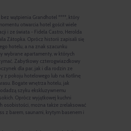
bez wątpienia Grandhotel ****, który
momentu otwarcia hotel gościł wiele
ji i ze świata - Fidela Castro, Herolda
la Zátopka. Oprócz historii zapisali się
ego hotelu, a na znak szacunku
my wybrane apartamenty, w których
rzymać. Zabytkowy czterogwiazdkowy
zynek dla par, jak i dla rodzin ze
y z pokoju hotelowego lub na Kotlinę
asu. Bogate wnętrza hotelu, jak
dodadzą szyku ekskluzywnemu
okich. Oprócz wyjątkowej kuchni
 osobistości, można także zrelaksować
ness z barem, saunami, krytym basenem i