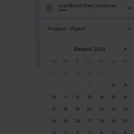
Grandhotel Starý Smokovec
****
Przyjazd - Wyjazd
Sierpień 2026
»
Osoba dorosła 2x
Po
Wt
Śr
Cz
Pt
So
Ni
27
28
29
30
31
1
2
3
4
5
6
7
8
9
10
11
12
13
14
15
16
17
18
19
20
21
22
23
24
25
26
27
28
29
30
31
1
2
3
4
5
6