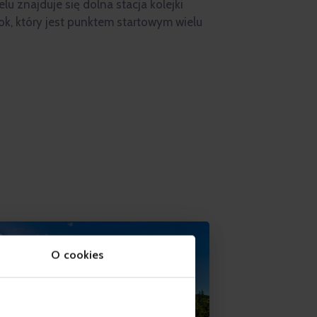
lu znajduje się dolna stacja kolejki
k, który jest punktem startowym wielu
O cookies