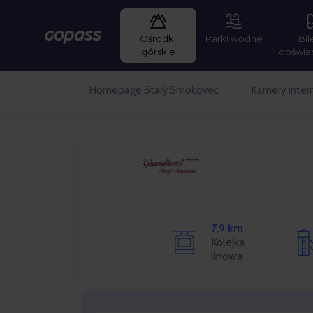
Ośrodki
Parki wodne
Bil
Gopass
górskie
doświa
Homepage Starý Smokovec
Kamery inte
7,9 km
Kolejka
linowa