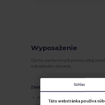
Wyposażenie
Oprócz wymienionych poniżej usług jesteś
indywidualne życzenia.
Súhlas
Zalety Grandhotelu Starý Smokovec ****
room service od godz. 7:00 do 21:30
Táto webstránka používa súb