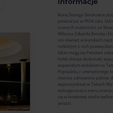
Informacje
Ikoną Starego Smokowca jest 
powstał już w 1904 roku. Od 
znanych osobistości ze Słowac
Wilsona, Eduarda Beneša i Emi
oni również w kronikach nasz
niektórym z nich poświęciliś
także mogą się Państwo zat
hotel oferuje doskonały wypoc
wspaniałym widokiem na Tatr
Popradzką z zewnętrznego tar
również odnowione pokoje, 
wypoczynkowi w Tatrach Wys
wzbogaconej o menu znanych
się w hotelowej strefie well
jacuzzi.