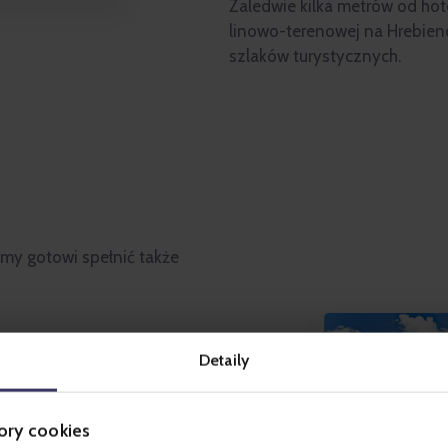
Zaledwie kilka metrów od hote
linowo-terenowej na Hrebieno
szlaków turystycznych.
my gotowi spełnić także
Detaily
ory cookies