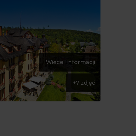
Więcej Informacji
+
7
zdjęć