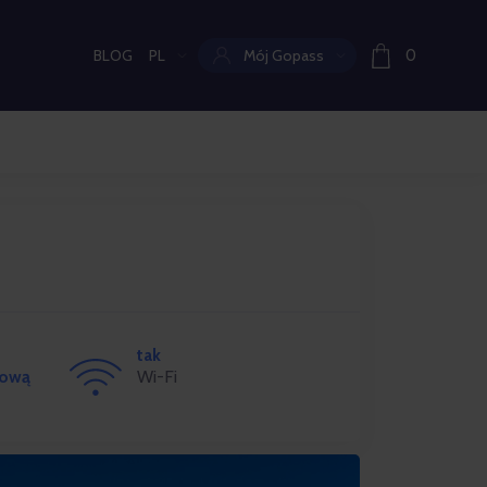
BLOG
PL
Mój Gopass
0
Aktualny język:
tak
kową
Wi-Fi