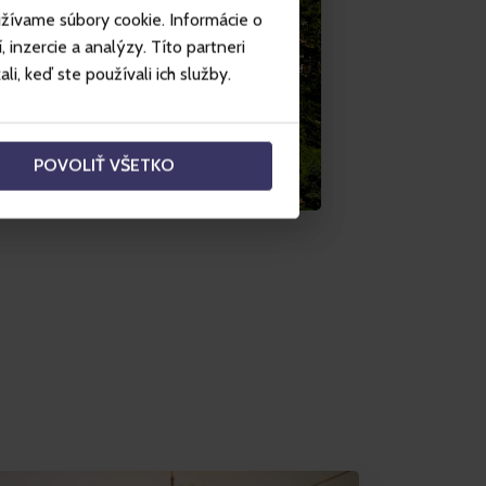
užívame súbory cookie. Informácie o
inzercie a analýzy. Títo partneri
i, keď ste používali ich služby.
POVOLIŤ VŠETKO