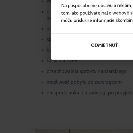
Wi-Fi Internet w pomieszczeniach ogó
Na prispôsobenie obsahu a reklám, 
parking w ramach dostępności, hotel n
tom, ako používate naše webové str
miejsc parkingowych dla wszystkich goś
môžu príslušné informácie skombinova
usługi laundry service – pranie i praso
sprzedaż biżuterii w recepcji
ODMIETNUŤ
bilard
kącik dla dzieci
przechowalnia sprzętu narciarskiego
możliwość pobytu ze zwierzęciem
niespodzianka dla zwierząt po przyjeź