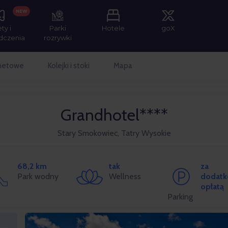
NEW
ety i
Parki
Hotele
goX
dczenia
rozrywki
rnetowe
Kolejki i stoki
Mapa
Grandhotel****
Stary Smokowiec, Tatry Wysokie
68,2 km
tak
za
Park wodny
Wellness
dodat
opłatą
Parking