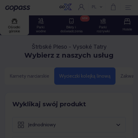
PL
Aktualny język:
Gopass
NEW
Ośrodki 
Parki 
Bilety i 
Parki 
Hotele
górskie
wodne
doświadczenia
rozrywki
Štrbské Pleso - Vysoké Tatry
Wybierz z naszych usług
Karnety narciarskie
Wycieczki kolejką linową
Zakwate
Wyklikaj swój produkt
Jednodniowy