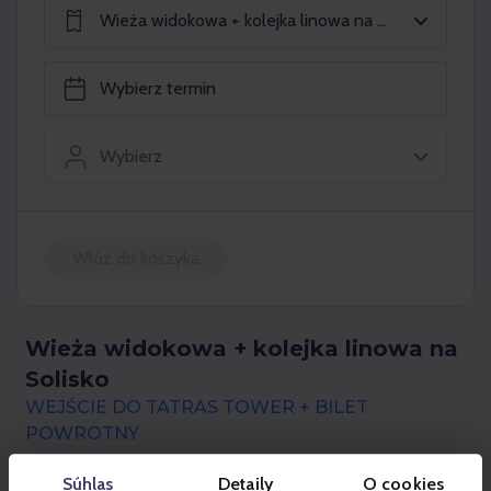
Wieża widokowa + kolejka linowa na Solisko
Wybierz
Włóż do koszyka
Wieża widokowa + kolejka linowa na
Solisko
WEJŚCIE DO TATRAS TOWER + BILET
POWROTNY
Súhlas
Detaily
O cookies