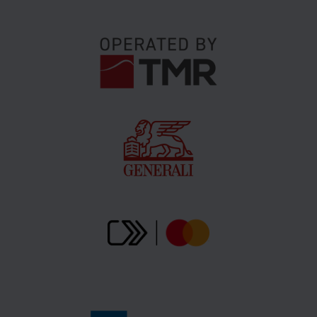
Wybrany bilet można wykorzystać na wybranej trasie
tylko raz. W przypadku biletu w obie strony można
skorzystać z jednej jazdy kolejką linową na górę i jednej
jazdy kolejką w dół.
Bilet nie jest całodniowy. Ubezpieczenie na wyciągi
górskie nie jest wliczone w cenę biletu na wyciąg.
Klienci, którzy zakupili bilety turystyczne do ośrodka
Štrbské Pleso online za pośrednictwem sklepu
internetowego www.gopass.travel, aby mogli przejść
przez bramkę obrotową potrzebują kod QR.
Kod QR znajduje się w e-mailowym potwierdzeniu
zakupu.
Przy bramce należy zeskanować kod QR z
potwierdzenia zakupu, który można mieć przy sobie w
formie papierowej lub zeskanować go z telefonu.
Karta chipowa Gopass nie będzie akceptowana.