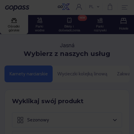
PL
Aktualny język:
Gopass
NEW
Ośrodki 
Parki 
Bilety i 
Parki 
Hotele
górskie
wodne
doświadczenia
rozrywki
Jasná
Wybierz z naszych usług
Karnety narciarskie
Wycieczki kolejką linową
Zakwate
Wyklikaj swój produkt
Sezonowy