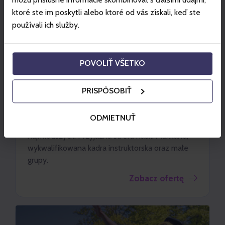
ktoré ste im poskytli alebo ktoré od vás získali, keď ste
používali ich služby.
POVOLIŤ VŠETKO
SZCZYRK
Weekendowa Akademia Misia Maxa
PRISPÔSOBIŤ
(dzieci 6-11 lat)
ODMIETNUŤ
Nauka jazdy na nartach i snowboardzie dla
najmłodszych. Przyjazna strefa nauki Maxiland,
wykwalifikowana kadra instruktorska oraz małe
grupy.
Zobacz ofertę