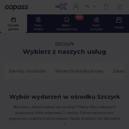
PL
Aktualny język:
Gopass
NEW
Ośrodki 
Parki 
Bilety i 
Parki 
Hotele
górskie
wodne
doświadczenia
rozrywki
Szczyrk
Wybierz z naszych usług
Karnety narciarskie
Wycieczki kolejką linową
Zakwate
Wybór wydarzeń w ośrodku Szczyrk
Nie wiesz, dokąd wybrać się na urlop? Mamy kilka ciekawych
propozycji, które poprawią Ci nastrój. Od romantycznych
wypraw po szalone imprezowanie. Każdy znajdzie coś dla siebie
:)